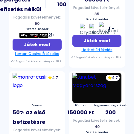
100
Fogadási követelmények:
efizetés nélkül
35
Fogadási követelmények:
Fizetési módok
50
11+
Fizetési módok
21+
Játék most
Játék most
Hotbet Értékelés
Lemon Casino Értékelés
x35 Fogadási követelmények | 18 + | Csak új ügyfelek |
x50 Fogadási követelmények | 18 + | Csak új ügyfelek |
Felhasználási feltételek ér
4.7
4.7
Bónusz
Bónusz
Ingyenes pörgetések
50% az első
150000 Ft
200
Fogadási követelmények:
befizetésre
40
Fogadási követelmények:
Fizetési módok