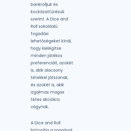
bankrolljuk és
kockázattűrésük
szerint. A Dice and
Roll sokoldalú
fogadási
lehetőségeket kínál,
hogy kielégítse
minden játékos
preferenciáit, azokét
is, akik alacsony
tétekkel játszanak,
és azokét is, akik
izgalmas magas
tétes akciókra
vágynak.
A Dice and Roll
biztosítja a magával