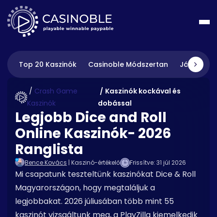
Top 20 Kaszinók
Casinoble Módszertan
Játék Átte
ker
ények
t
Crash Game
Kaszinók kockával és
kok
Kaszinók
dobással
t
Legjobb Dice and Roll
s
kintése
mersive
Online Kaszinók- 2026
t
lette
Ranglista
kintése
htning
ona
lette
Bence Kovács
| Kaszinó-értékelő
Frissítve: 31 júl 2026
kintése
Mi csapatunk teszteltünk kaszinókat Dice & Roll
tball
abet
dio
Magyarországon, hogy megtaláljuk a
kintése
lette
legjobbakat. 2026 júliusában több mint 55
poBet
ndon
kaszinót vizsgáltunk meg, a PlayZilla kiemelkedik