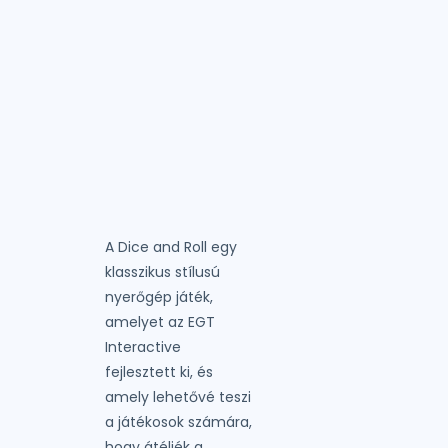
A Dice and Roll egy
klasszikus stílusú
nyerőgép játék,
amelyet az EGT
Interactive
fejlesztett ki, és
amely lehetővé teszi
a játékosok számára,
hogy átéljék a