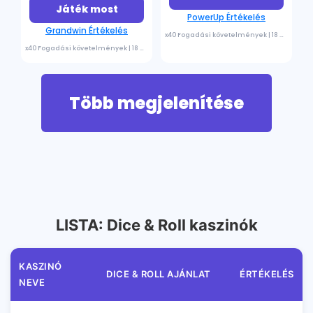
Játék most
PowerUp Értékelés
Grandwin Értékelés
x40 Fogadási követelmények | 18 + | Csak új ügyfelek |
x40 Fogadási követelmények | 18 + | Csak új ügyfelek |
Felhasználási feltételek ér
Több megjelenítése
LISTA: Dice & Roll kaszinók
KASZINÓ
DICE & ROLL AJÁNLAT
ÉRTÉKELÉS
NEVE