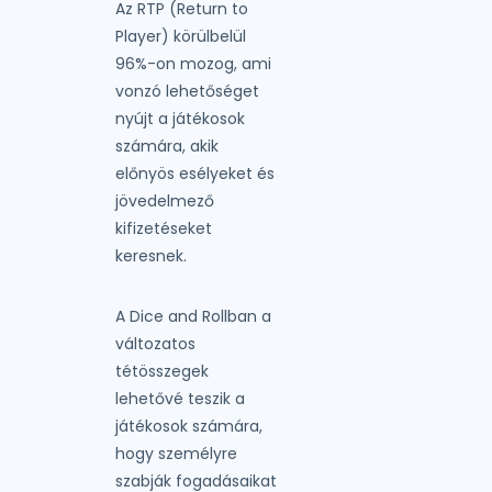
Az RTP (Return to
Player) körülbelül
96%-on mozog, ami
vonzó lehetőséget
nyújt a játékosok
számára, akik
előnyös esélyeket és
jövedelmező
kifizetéseket
keresnek.
A Dice and Rollban a
változatos
tétösszegek
lehetővé teszik a
játékosok számára,
hogy személyre
szabják fogadásaikat