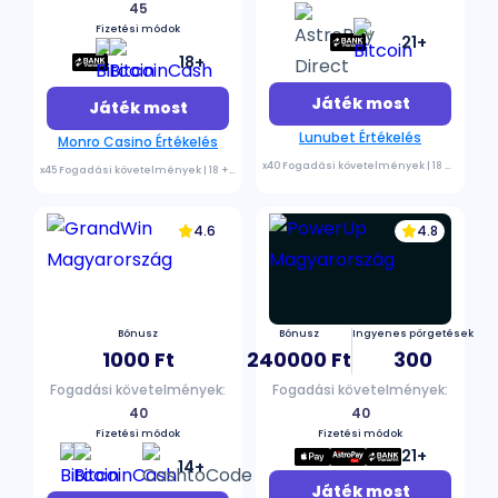
45
Fizetési módok
21+
18+
Játék most
Játék most
Lunubet Értékelés
Monro Casino Értékelés
x40 Fogadási követelmények | 18 + | Csak új ügyfelek |
x45 Fogadási követelmények | 18 + | Csak új ügyfelek |
Felhasználási feltételek ér
4.6
4.8
Bónusz
Bónusz
Ingyenes pörgetések
1000 Ft
240000 Ft
300
Fogadási követelmények:
Fogadási követelmények:
40
40
Fizetési módok
Fizetési módok
21+
14+
Játék most