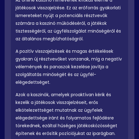
Az online kaszinó hírnevének kritikus eleme a
játékosok visszajelzése. Ez az erőforrás gyakorlati
ismereteket nyújt a potenciális résztvevők
számára a kaszinó működéséről, a játékok
tisztességéről, az ügyfélszolgálat minőségéről és
az általános megbízhatóságról.
A pozitív visszajelzések és magas értékelések
gyakran új résztvevőket vonzanak, míg a negatív
vélemények és panaszok kezelése javítja a
szolgáltatás minőségét és az ügyfél-
elégedettséget.
Azok a kaszinók, amelyek proaktívan kérik és
kezelik a játékosok visszajelzéseit, erős
elkötelezettséget mutatnak az ügyfelek
elégedettsége iránt és folyamatos fejlődésre
törekednek, ezáltal hűséges játékosközösséget
építenek és erősítik pozíciójukat az iparágban.