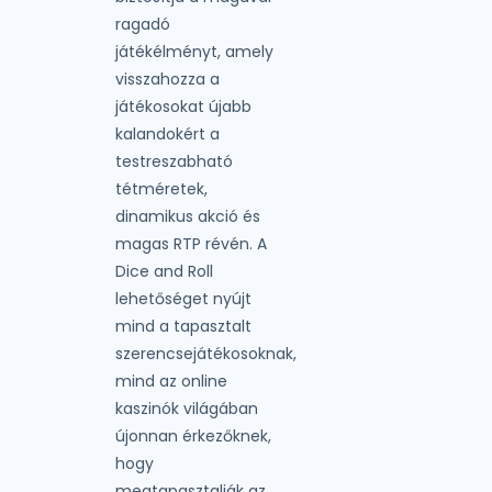
ragadó
játékélményt, amely
visszahozza a
játékosokat újabb
kalandokért a
testreszabható
tétméretek,
dinamikus akció és
magas RTP révén. A
Dice and Roll
lehetőséget nyújt
mind a tapasztalt
szerencsejátékosoknak,
mind az online
kaszinók világában
újonnan érkezőknek,
hogy
megtapasztalják az