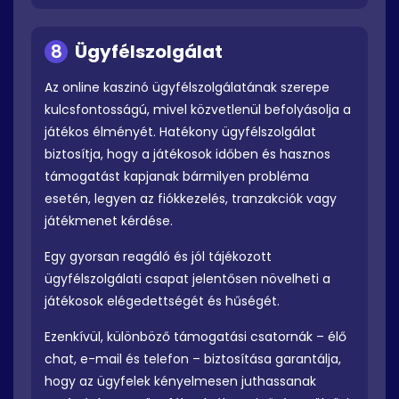
8
Ügyfélszolgálat
Az online kaszinó ügyfélszolgálatának szerepe
kulcsfontosságú, mivel közvetlenül befolyásolja a
játékos élményét. Hatékony ügyfélszolgálat
biztosítja, hogy a játékosok időben és hasznos
támogatást kapjanak bármilyen probléma
esetén, legyen az fiókkezelés, tranzakciók vagy
játékmenet kérdése.
Egy gyorsan reagáló és jól tájékozott
ügyfélszolgálati csapat jelentősen növelheti a
játékosok elégedettségét és hűségét.
Ezenkívül, különböző támogatási csatornák – élő
chat, e-mail és telefon – biztosítása garantálja,
hogy az ügyfelek kényelmesen juthassanak