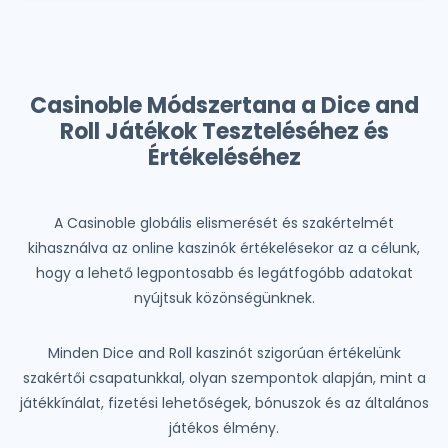
Casinoble Módszertana a Dice and
Roll Játékok Teszteléséhez és
Értékeléséhez
A Casinoble globális elismerését és szakértelmét
kihasználva az online kaszinók értékelésekor az a célunk,
hogy a lehető legpontosabb és legátfogóbb adatokat
nyújtsuk közönségünknek.
Minden Dice and Roll kaszinót szigorúan értékelünk
szakértői csapatunkkal, olyan szempontok alapján, mint a
játékkínálat, fizetési lehetőségek, bónuszok és az általános
játékos élmény.