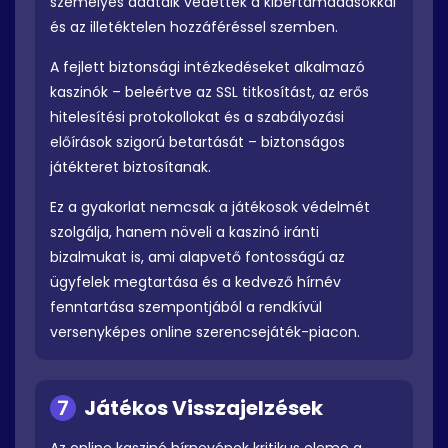
személyes adataik védettek a kibertámadásokkal
és az illetéktelen hozzáféréssel szemben.
A fejlett biztonsági intézkedéseket alkalmazó
kaszinók – beleértve az SSL titkosítást, az erős
hitelesítési protokollokat és a szabályozási
előírások szigorú betartását – biztonságos
játékteret biztosítanak.
Ez a gyakorlat nemcsak a játékosok védelmét
szolgálja, hanem növeli a kaszinó iránti
bizalmukat is, ami alapvető fontosságú az
ügyfelek megtartása és a kedvező hírnév
fenntartása szempontjából a rendkívül
versenyképes online szerencsejáték-piacon.
7
Játékos Visszajelzések