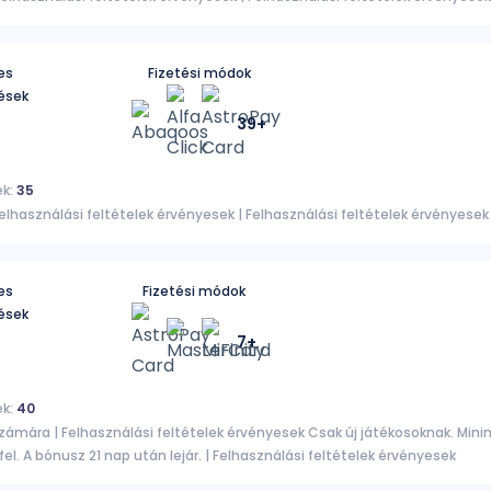
es
Fizetési módok
ések
39+
ek:
35
elhasználási feltételek érvényesek
|
Felhasználási feltételek érvényesek
es
Fizetési módok
ések
7+
ek:
40
számára |
Felhasználási feltételek érvényesek
Csak új játékosoknak. Mini
. A bónusz 21 nap után lejár. |
Felhasználási feltételek érvényesek