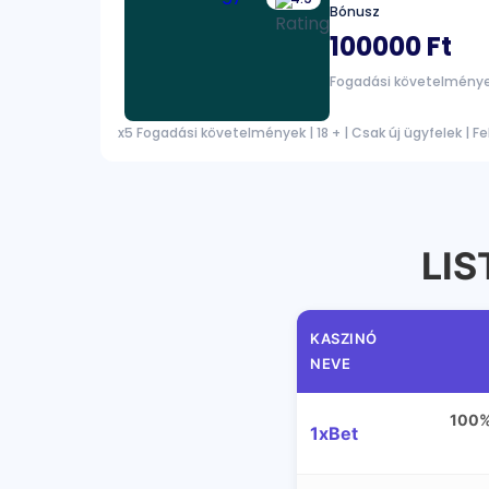
Bónusz
100000 Ft
Fogadási követelmény
x5 Fogadási követelmények | 18 + | Csak új ügyfelek |
Fe
LIS
KASZINÓ
NEVE
100%
1xBet