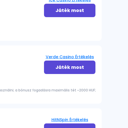
Ice Casino Értékelés
Játék most
Verde Casino Értékelés
Játék most
használni; a bónusz fogadásra maximális tét ~2000 HUF;
HitNSpin Értékelés