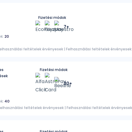
Fizetési módok
7+
ek:
20
elhasználási feltételek érvényesek
|
Felhasználási feltételek érvényesek
es
Fizetési módok
ések
30+
ek:
40
Felhasználási feltételek érvényesek
|
Felhasználási feltételek érvényesek
es
Fizetési módok