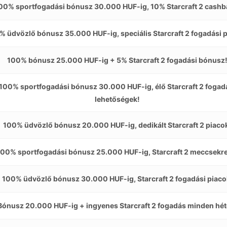
00% sportfogadási bónusz 30.000 HUF-ig, 10% Starcraft 2 cashb
% üdvözlő bónusz 35.000 HUF-ig, speciális Starcraft 2 fogadási 
100% bónusz 25.000 HUF-ig + 5% Starcraft 2 fogadási bónusz
100% sportfogadási bónusz 30.000 HUF-ig, élő Starcraft 2 fogad
lehetőségek!
100% üdvözlő bónusz 20.000 HUF-ig, dedikált Starcraft 2 piaco
100% sportfogadási bónusz 25.000 HUF-ig, Starcraft 2 meccsekre
100% üdvözlő bónusz 30.000 HUF-ig, Starcraft 2 fogadási piaco
Bónusz 20.000 HUF-ig + ingyenes Starcraft 2 fogadás minden hét