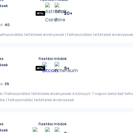
ések
20+
ek:
40
Felhasználási feltételek érvényesek
|
Felhasználási feltételek érvényesek
es
Fizetési módok
ések
9+
ek:
35
k |
Felhasználási feltételek érvényesek
A bónuszt 7 napon belül kell fel
lbe |
Felhasználási feltételek érvényesek
es
Fizetési módok
ések