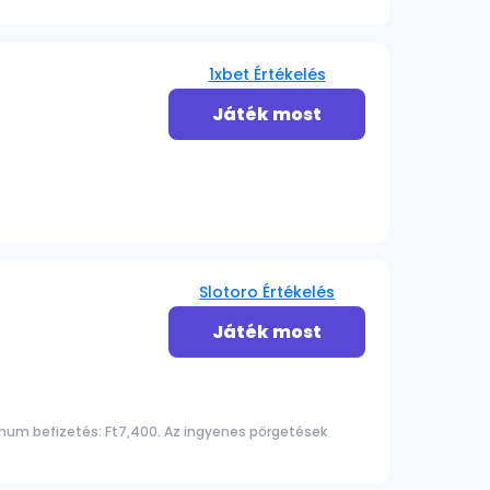
1xbet Értékelés
Játék most
Slotoro Értékelés
Játék most
mum befizetés: Ft7,400. Az ingyenes pörgetések