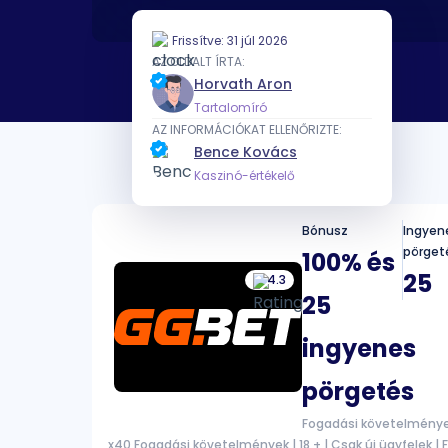
Frissítve: 31 júl 2026
AZ OLDALT ÍRTA:
Horvath Aron
Tartalomíró
AZ INFORMÁCIÓKAT ELLENŐRIZTE:
Bence Kovács
Kaszinó-értékelő
Bónusz
Ingyen
pörget
100% és
25
4.3
25
ingyenes
pörgetés
Fogadási követelmény
x40 Fogadási követelmények | 18 + | Csak új ügyfelek |