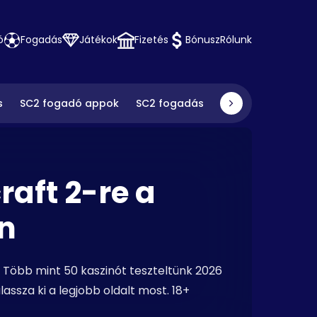
ó
Fogadás
Játékok
Fizetés
Bónusz
Rólunk
s
SC2 fogadó appok
SC2 fogadás
Felelős fogadás
raft 2-re a
n
 Több mint 50 kaszinót teszteltünk 2026
assza ki a legjobb oldalt most. 18+