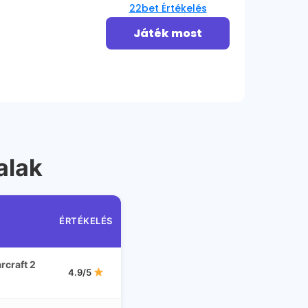
22bet Értékelés
Játék most
alak
ÉRTÉKELÉS
rcraft 2
4.9/5