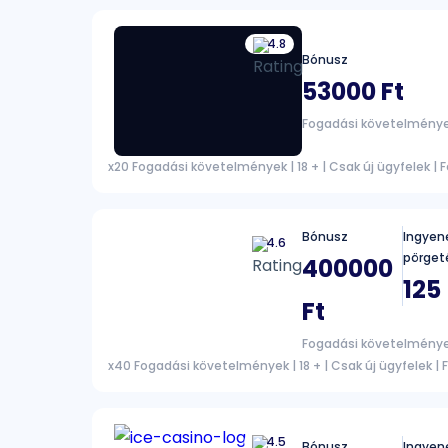
4.8
Bónusz
53000 Ft
Fogadási követelmény
x20 Fogadási követelmények | 18 + | Csak új ügyfelek |
F
Bónusz
Ingyen
4.6
pörget
400000
125
Ft
Fogadási követelmény
x40 Fogadási követelmények | 18 + | Csak új ügyfelek |
4.5
Bónusz
Ingyen