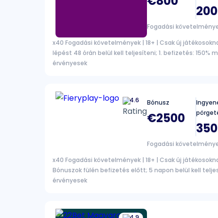
€800
200
Fogadási követelmény
x40 Fogadási követelmények | 18+ | Csak új játékosokn
lépést 48 órán belül kell teljesíteni; 1. befizetés: 150%
érvényesek
4.6
Bónusz
Ingyen
pörget
€2500
350
Fogadási követelmény
x40 Fogadási követelmények | 18+ | Csak új játékosokn
Bónuszok fülén befizetés előtt; 5 napon belül kell tel
érvényesek
4.9