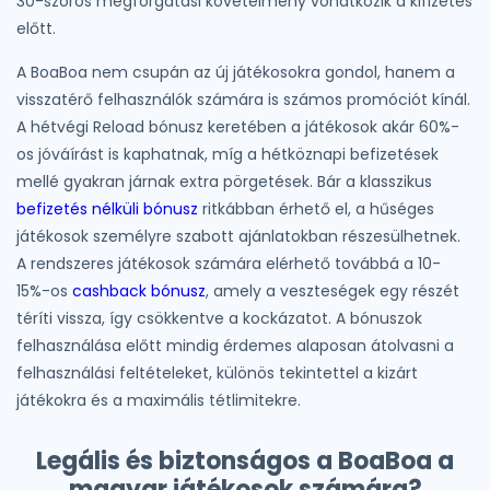
30-szoros megforgatási követelmény vonatkozik a kifizetés
előtt.
A BoaBoa nem csupán az új játékosokra gondol, hanem a
visszatérő felhasználók számára is számos promóciót kínál.
A hétvégi Reload bónusz keretében a játékosok akár 60%-
os jóváírást is kaphatnak, míg a hétköznapi befizetések
mellé gyakran járnak extra pörgetések. Bár a klasszikus
befizetés nélküli bónusz
ritkábban érhető el, a hűséges
játékosok személyre szabott ajánlatokban részesülhetnek.
A rendszeres játékosok számára elérhető továbbá a 10-
15%-os
cashback bónusz
, amely a veszteségek egy részét
téríti vissza, így csökkentve a kockázatot. A bónuszok
felhasználása előtt mindig érdemes alaposan átolvasni a
felhasználási feltételeket, különös tekintettel a kizárt
játékokra és a maximális tétlimitekre.
Legális és biztonságos a BoaBoa a
magyar játékosok számára?