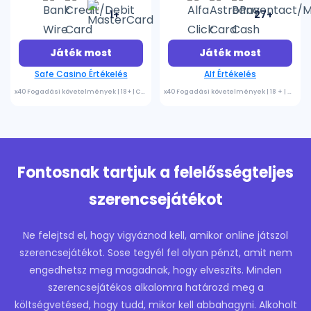
1+
27+
Játék most
Játék most
Safe Casino Értékelés
Alf Értékelés
x40 Fogadási követelmények | 18+ | Csak új játékosok |
Felhasználási feltételek érvé
x40 Fogadási követelmények | 18 + | Csak új ügyfelek |
Fontosnak tartjuk a felelősségteljes
szerencsejátékot
Ne felejtsd el, hogy vigyáznod kell, amikor online játszol
szerencsejátékot. Sose tegyél fel olyan pénzt, amit nem
engedhetsz meg magadnak, hogy elveszíts. Minden
szerencsejátékos alkalomra határozd meg a
költségvetésed, hogy tudd, mikor kell abbahagyni. Alkoholt