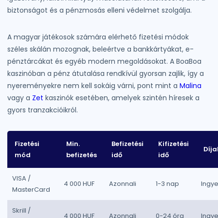
biztonságot és a pénzmosás elleni védelmet szolgálja.
A magyar játékosok számára elérhető fizetési módok
széles skálán mozognak, beleértve a bankkártyákat, e-
pénztárcákat és egyéb modern megoldásokat. A BoaBoa
kaszinóban a pénz átutalása rendkívül gyorsan zajlik, így a
nyereményekre nem kell sokáig várni, pont mint a
Malina
vagy a
Zet
kaszinók esetében, amelyek szintén híresek a
gyors tranzakcióikról.
Fizetési
Min.
Befizetési
Kifizetési
Díja
mód
befizetés
idő
idő
VISA /
4 000 HUF
Azonnali
1-3 nap
Ingy
MasterCard
Skrill /
4 000 HUF
Azonnali
0-24 óra
Ingy