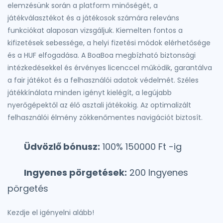
elemzésünk során a platform minőségét, a
játékválasztékot és a játékosok számára releváns
funkciókat alaposan vizsgáljuk. Kiemelten fontos a
kifizetések sebessége, a helyi fizetési módok elérhetősége
és a HUF elfogadása. A BoaBoa megbízható biztonsági
intézkedésekkel és érvényes licenccel működik, garantálva
a fair játékot és a felhasználói adatok védelmét. Széles
játékkínálata minden igényt kielégít, a legújabb
nyerőgépektől az élő asztali játékokig. Az optimalizált
felhasználói élmény zökkenőmentes navigációt biztosít.
Üdvözlő bónusz:
100% 150000 Ft -ig
Ingyenes pörgetések:
200 Ingyenes
pörgetés
Kezdje el igényelni alább!