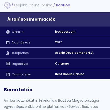
kintése
lette
Legjobb Online Casino
BoaBoa
taza
xus
kintése
lette
Általános információk
et
Xtreme
kintése
htning
t
boaboa.com
Website
lette
kintése
wer Up
2017
Alapítás éve
lette
Araxio Development N.V.
Tulajdonos
Curacao
Engedélyek
Best Bonus Casino
Casino Type
Bemutatás
Amikor kaszinókat értékelünk, a BoaBoa Magyarországon
egyre népszerűbb online platformot képvisel. Részletes