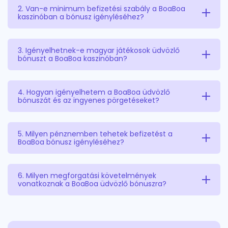
A BoaBoa kaszinó egy teljesen megbízható online
2. Van-e minimum befizetési szabály a BoaBoa
kaszinóban a bónusz igényléséhez?
platform, amely valódi pénzt fizet ki a nyertes
játékosoknak Magyarországon, amennyiben a
Igen, a BoaBoa üdvözlő bónusz igényléséhez van egy
3. Igényelhetnek-e magyar játékosok üdvözlő
bónusz és általános feltételek teljesülnek.
bónuszt a BoaBoa kaszinóban?
minimális befizetési követelmény, melyet a bónusz
feltételei részleteznek. Ez gyakran 6000 Ft körül
Igen, a magyar játékosok teljes mértékben
4. Hogyan igényelhetem a BoaBoa üdvözlő
mozog az első befizetésnél.
bónuszát és az ingyenes pörgetéseket?
jogosultak a BoaBoa üdvözlő bónuszra, amely 100%
akár 150 000 Ft-ig és 200 ingyenes pörgetést
Egyszerűen regisztráljon új fiókot a BoaBoa
5. Milyen pénznemben tehetek befizetést a
tartalmaz az első befizetéskor.
BoaBoa bónusz igényléséhez?
weboldalán, majd tegye meg az első befizetését. A
100% bónusz és a 200 ingyenes pörgetés
Befizethet magyar forintban (HUF) a BoaBoa
6. Milyen megforgatási követelmények
automatikusan jóváíródik a számláján.
vonatkoznak a BoaBoa üdvözlő bónuszra?
kaszinóban, hogy igényelje az üdvözlő bónuszt és a
hozzá tartozó ingyenes pörgetéseket. Más
Igen, a BoaBoa üdvözlő bónuszra és az ingyenes
elfogadott pénznemek is rendelkezésre állnak.