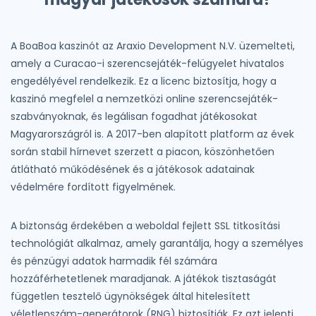
A BoaBoa kaszinót az Araxio Development N.V. üzemelteti,
amely a Curacao-i szerencsejáték-felügyelet hivatalos
engedélyével rendelkezik. Ez a licenc biztosítja, hogy a
kaszinó megfelel a nemzetközi online szerencsejáték-
szabványoknak, és legálisan fogadhat játékosokat
Magyarországról is. A 2017-ben alapított platform az évek
során stabil hírnevet szerzett a piacon, köszönhetően
átlátható működésének és a játékosok adatainak
védelmére fordított figyelmének.
A biztonság érdekében a weboldal fejlett SSL titkosítási
technológiát alkalmaz, amely garantálja, hogy a személyes
és pénzügyi adatok harmadik fél számára
hozzáférhetetlenek maradjanak. A játékok tisztaságát
független tesztelő ügynökségek által hitelesített
véletlenszám-generátorok (RNG) biztosítják. Ez azt jelenti,