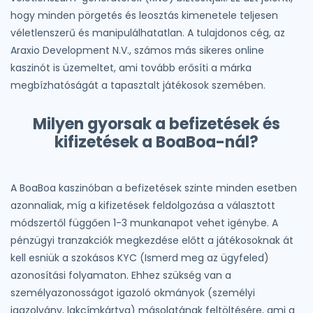
hogy minden pörgetés és leosztás kimenetele teljesen
véletlenszerű és manipulálhatatlan. A tulajdonos cég, az
Araxio Development N.V., számos más sikeres online
kaszinót is üzemeltet, ami tovább erősíti a márka
megbízhatóságát a tapasztalt játékosok szemében.
Milyen gyorsak a befizetések és
kifizetések a BoaBoa-nál?
A BoaBoa kaszinóban a befizetések szinte minden esetben
azonnaliak, míg a kifizetések feldolgozása a választott
módszertől függően 1-3 munkanapot vehet igénybe. A
pénzügyi tranzakciók megkezdése előtt a játékosoknak át
kell esniük a szokásos KYC (Ismerd meg az ügyfeled)
azonosítási folyamaton. Ehhez szükség van a
személyazonosságot igazoló okmányok (személyi
igazolvány, lakcímkártya) másolatának feltöltésére, ami a