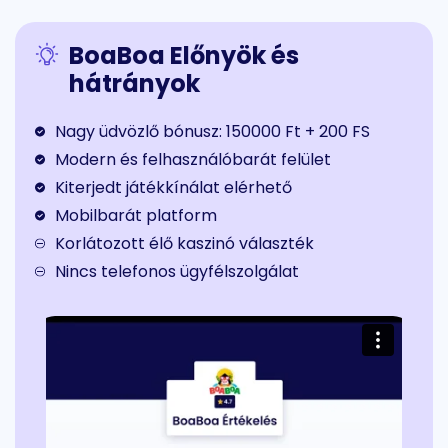
BoaBoa Előnyök és
hátrányok
Nagy üdvözlő bónusz: 150000 Ft + 200 FS
Modern és felhasználóbarát felület
Kiterjedt játékkínálat elérhető
Mobilbarát platform
Korlátozott élő kaszinó választék
Nincs telefonos ügyfélszolgálat