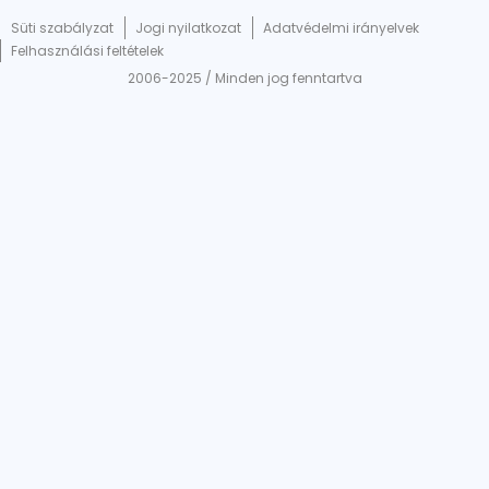
Süti szabályzat
Jogi nyilatkozat
Adatvédelmi irányelvek
Felhasználási feltételek
2006-2025 / Minden jog fenntartva