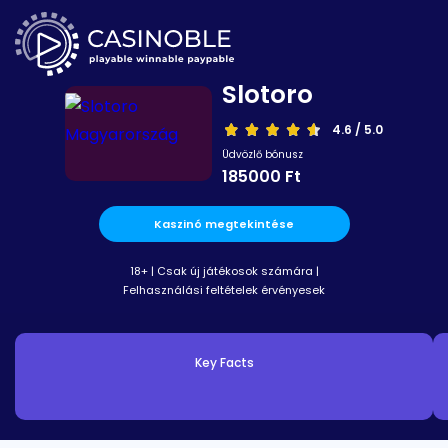
Slotoro
4.6 / 5.0
Üdvözlő bónusz
ker
185000 Ft
ények
t
kok
Kaszinó megtekintése
t
s
kintése
mersive
18+ | Csak új játékosok számára |
t
Felhasználási feltételek érvényesek
lette
kintése
htning
ona
lette
kintése
Key Facts
tball
abet
dio
kintése
lette
poBet
ndon