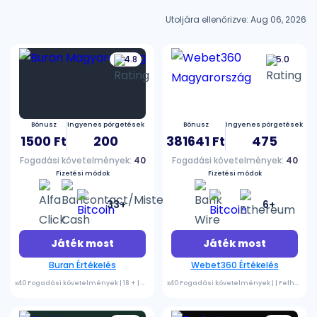
Utoljára ellenőrizve: Aug 06, 2026
4.8
5.0
Bónusz
Ingyenes pörgetések
Bónusz
Ingyenes pörgetések
1500 Ft
200
381641 Ft
475
Fogadási követelmények:
40
Fogadási követelmények:
40
Fizetési módok
Fizetési módok
33+
6+
Játék most
Játék most
Buran Értékelés
Webet360 Értékelés
x40 Fogadási követelmények | 18 + | Csak új ügyfelek |
x40 Fogadási követelmények | |
Felhasználási feltételek érvé
Felhasználási feltételek érvényesek