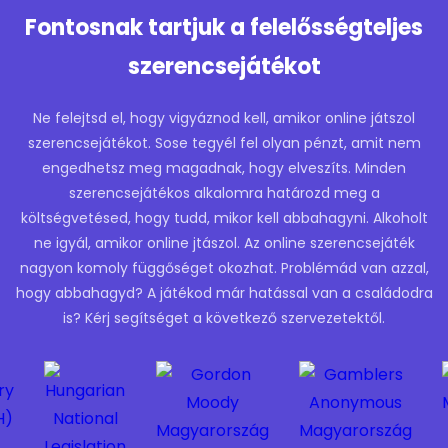
Fontosnak tartjuk a felelősségteljes
szerencsejátékot
Ne felejtsd el, hogy vigyáznod kell, amikor online játszol
szerencsejátékot. Sose tegyél fel olyan pénzt, amit nem
engedhetsz meg magadnak, hogy elveszíts. Minden
szerencsejátékos alkalomra határozd meg a
költségvetésed, hogy tudd, mikor kell abbahagyni. Alkoholt
ne igyál, amikor online jtászol. Az online szerencsejáték
nagyon komoly függőséget okozhat. Problémád van azzal,
hogy abbahagyd? A játékod már hatással van a családodra
is? Kérj segítséget a következő szervezetektől.