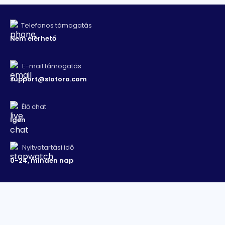
Telefonos támogatás
Nem elérhető
E-mail támogatás
support@slotoro.com
Élő chat
Igen
Nyitvatartási idő
0-24, minden nap