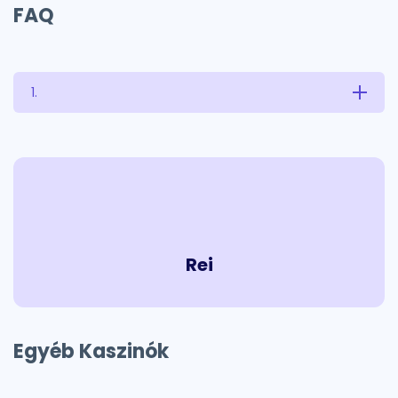
FAQ
1.
Rei
Egyéb Kaszinók