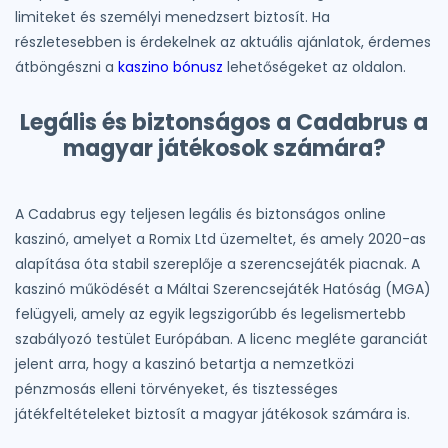
limiteket és személyi menedzsert biztosít. Ha
részletesebben is érdekelnek az aktuális ajánlatok, érdemes
átböngészni a
kaszino bónusz
lehetőségeket az oldalon.
Legális és biztonságos a Cadabrus a
magyar játékosok számára?
A Cadabrus egy teljesen legális és biztonságos online
kaszinó, amelyet a Romix Ltd üzemeltet, és amely 2020-as
alapítása óta stabil szereplője a szerencsejáték piacnak. A
kaszinó működését a Máltai Szerencsejáték Hatóság (MGA)
felügyeli, amely az egyik legszigorúbb és legelismertebb
szabályozó testület Európában. A licenc megléte garanciát
jelent arra, hogy a kaszinó betartja a nemzetközi
pénzmosás elleni törvényeket, és tisztességes
játékfeltételeket biztosít a magyar játékosok számára is.