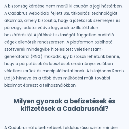
A biztonság kérdése nem merül ki csupán a jogi háttérben.
A Cadabrus weboldala fejlett SSL titkosítási technológiát
alkalmaz, amely biztosítja, hogy a játékosok személyes és
pénzügyi adatai védve legyenek az illetéktelen
hozzáféréstől. A játékok tisztaságát független auditáló
cégek ellenőrzik rendszeresen. A platformon található
szoftverek mindegyike hitelesített véletlenszám-
generátorral (RNG) működik, így biztosak lehetünk benne,
hogy a pörgetések és leosztások eredményei valóban
véletlenszerűek és manipulálhatatlanok. A tulajdonos Romix
Ltd jó hírneve és a több éves működési múlt további
bizalmat ébreszt a felhasználókban.
Milyen gyorsak a befizetések és
kifizetések a Cadabrusnál?
A Cadabrusnál a befizetések feldolgozása szinte minden