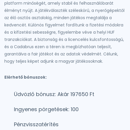
platform minőségét, amely stabil és felhasználóbarát
élményt nyújt. A játékválaszték széleskörű, a nyerőgépektől
az élő osztós asztalokig, minden játékos megtalálja a
kedvencét. Különös figyelmet fordítunk a fizetési módokra
és a kifizetési sebességre, figyelembe véve a helyi HUF
tranzakciókat. A biztonság és a licencelés kulcsfontosságú,
és a Cadabrus ezen a téren is megbízhatóan teljesít,
garantálva a fair játékot és az adatok védelmét. Célunk,
hogy teljes képet adjunk a magyar játékosoknak.
Elérhető bónuszok:
Üdvözlő bónusz: Akár 197650 Ft
Ingyenes pörgetések: 100
Pénzvisszatérítés