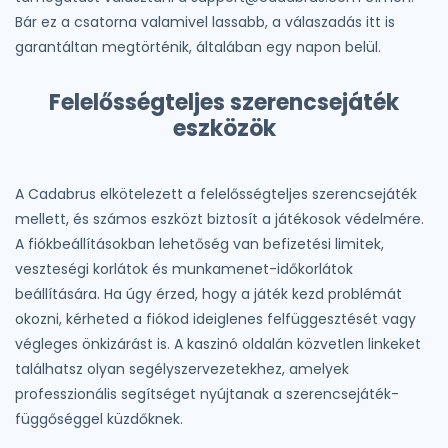
Bár ez a csatorna valamivel lassabb, a válaszadás itt is
garantáltan megtörténik, általában egy napon belül.
Felelősségteljes szerencsejáték
eszközök
A Cadabrus elkötelezett a felelősségteljes szerencsejáték
mellett, és számos eszközt biztosít a játékosok védelmére.
A fiókbeállításokban lehetőség van befizetési limitek,
veszteségi korlátok és munkamenet-időkorlátok
beállítására. Ha úgy érzed, hogy a játék kezd problémát
okozni, kérheted a fiókod ideiglenes felfüggesztését vagy
végleges önkizárást is. A kaszinó oldalán közvetlen linkeket
találhatsz olyan segélyszervezetekhez, amelyek
professzionális segítséget nyújtanak a szerencsejáték-
függőséggel küzdőknek.