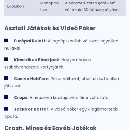
Monopoly
A népszerű társasjáték élő
Evolution
Live
változata 3D bónuszpályával.
Asztali Játékok és Videó Póker
Európai Rulett:
A legnépszerűbb változat egyetlen
nullával.
Klasszikus Blackjack:
Hagyományos
szabályrendszerű kártyajáték.
Casino Hold'em:
Póker változat, ahol az osztó ellen
játszunk.
Craps:
A népszerű kockajáték online változata.
Jacks or Better:
A videó póker egyik legismertebb
típusa.
Crash, Mines és Egyéb Játékok