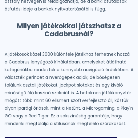
osztály hétvégén is feldolgozhatja, de a banki átutalások
átfutási ideje a bankok nyitvatartásától is függ.
Milyen játékokkal játszhatsz a
Cadabrusnál?
A játékosok közel 3000 különféle játékhoz férhetnek hozzá
a Cadabrus lenyűgöző kínálatában, amelyeket átlátható
kategóriákba rendeztek a könnyebb navigáció érdekében. A
választék gerincét a nyerőgépek adják, de bőségesen
találunk asztali játékokat, jackpot slotokat és egy kiváló
minőségű élő kaszinó szekciót is. A hatalmas játékkönyvtár
mögött több mint 60 elismert szoftverfejlesztő áll, köztük
olyan iparági óriások, mint a NetEnt, a Microgaming, a Play'n
GO vagy a Red Tiger. Ez a sokszínűség garantálja, hogy
mindenki megtalálja a stílusának megfelelő szórakozást.