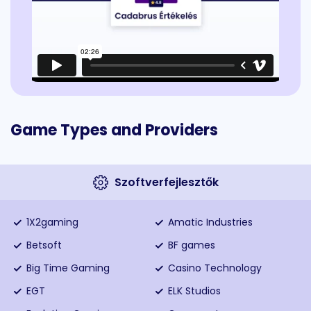
Game Types and Providers
Szoftverfejlesztők
1X2gaming
Amatic Industries
Betsoft
BF games
Big Time Gaming
Casino Technology
EGT
ELK Studios