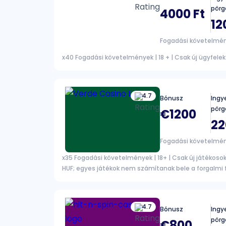
pörg
4000 Ft
12
Fogadási követelmé
x40 Fogadási követelmények | 18 + | Csak új ügyfelek
4.7
Bónusz
Ingy
pörg
€1200
22
Fogadási követelmé
x35 Fogadási követelmények | 18+ | Csak új játékoso
HUF; egyes játékok nem számítanak bele a forgalmi f
4.7
Bónusz
Ingy
pörg
€800