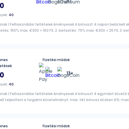
0
nyek:
40
knak |
Felhasználási feltételek érvényesek
A bónuszt 4 napon belül kell a
fizetés: 150% max. €300 + 150 FS; 2. befizetés: 75% max. €300 + 25 FS; 3. b
enes
Fizetési módok
etések
13+
0
nyek:
40
knak |
Felhasználási feltételek érvényesek
A bónuszt 4 egymást követő bef
 kell teljesíteni a forgalmi követelményt; max. tét bónusz közben €5; max
enes
Fizetési módok