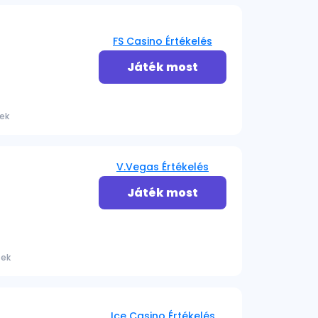
FS Casino Értékelés
Játék most
sek
V.Vegas Értékelés
Játék most
sek
Ice Casino Értékelés