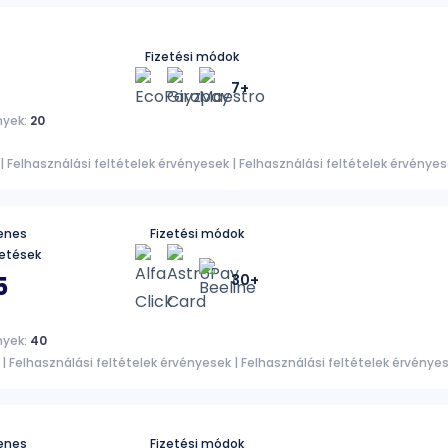
Fizetési módok
7+
nyek:
20
 |
Felhasználási feltételek érvényesek
|
Felhasználási feltételek érvénye
enes
Fizetési módok
etések
30+
5
nyek:
40
 |
Felhasználási feltételek érvényesek
|
Felhasználási feltételek érvénye
enes
Fizetési módok