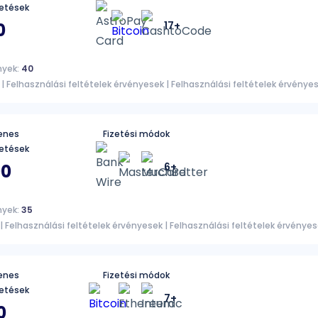
etések
17+
0
nyek:
40
 |
Felhasználási feltételek érvényesek
|
Felhasználási feltételek érvénye
enes
Fizetési módok
etések
6+
00
nyek:
35
 |
Felhasználási feltételek érvényesek
|
Felhasználási feltételek érvénye
enes
Fizetési módok
etések
7+
0