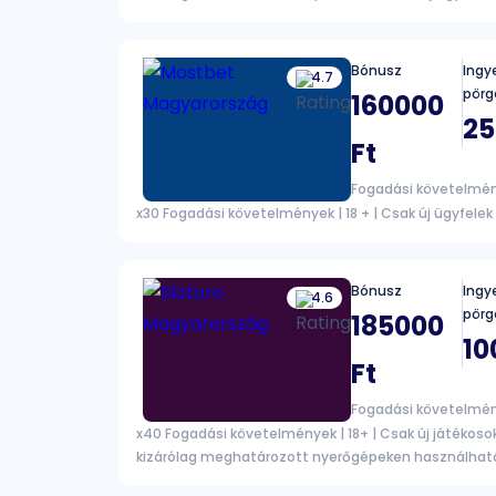
Bónusz
Ingy
4.7
pörg
160000
25
Ft
Fogadási követelmé
x30 Fogadási követelmények | 18 + | Csak új ügyfelek
Bónusz
Ingy
4.6
pörg
185000
10
Ft
Fogadási követelmé
x40 Fogadási követelmények | 18+ | Csak új játékos
kizárólag meghatározott nyerőgépeken használhatók f