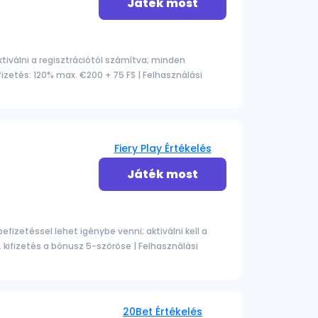
Játék most
ktiválni a regisztrációtól számítva; minden
efizetés: 120% max. €200 + 75 FS |
Felhasználási
Fiery Play Értékelés
Játék most
izetéssel lehet igénybe venni; aktiválni kell a
. kifizetés a bónusz 5-szöröse |
Felhasználási
20Bet Értékelés