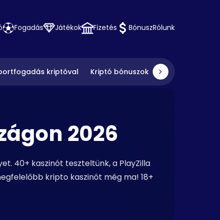
ó
Fogadás
Játékok
Fizetés
Bónusz
Rólunk
portfogadás kriptóval
Kriptó bónuszok
Kriptó játékok
szágon 2026
. 40+ kaszinót teszteltünk, a PlayZilla
gmegfelelőbb kripto kaszinót még ma! 18+