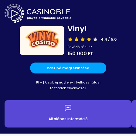
Vinyl
4.4 / 5.0
ker
Üdvözlő bónusz
150 000 Ft
ények
t
kok
t
Kaszinó megtekintése
s
kintése
mersive
18 + | Csak új ügyfelek |
Felhasználási
t
lette
feltételek érvényesek
kintése
htning
ona
lette
kintése
tball
abet
dio
Általános információ
kintése
lette
poBet
ndon