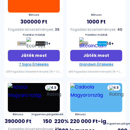
Bónusz
Bónusz
300000 Ft
1000 Ft
Fogadási követelmények:
35
Fogadási követelmények:
40
Fizetési módok
Fizetési módok
11+
14+
Játék most
Játék most
7 Signs Értékelés
Grandwin Értékelés
x35 Fogadási követelmények | 18 + | Csak új ügyfelek |
Felhasználási feltételek érvén
x40 Fogadási követelmények | 18 + | Csak új ügyfelek |
4.8
4.8
Bónusz
Ingyenes pörgetések
Bónusz
390000 Ft
150
220% 220 000 Ft-ig
Ingyenes pörge
Fogadási követelmények:
35