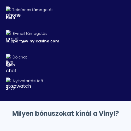
SYNOT
Thunderkick
Telefonos támogatás
Tom Horn Gaming
Vibra Gaming
Nem
Wazdan
Yggdrasil
ZITRO
E-mail támogatás
support@vinylcasino.com
Élő chat
Igen
Nyitvatartási idő
24/7
Milyen bónuszokat kínál a Vinyl?