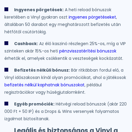
Ingyenes pörgetések:
A heti reload bónuszok
keretében a Vinyl gyakran oszt
ingyenes pörgetéseket
,
általában 50 darabot egy meghatározott befizetés után
hétfőtől csütörtökig.
Cashback:
Az élő kaszinó részlegen 25%-os, míg a VIP
szinteken akár 15%-os heti
pénzvisszatérítési bónuszok
érhetők el, amelyek csökkentik a veszteségek kockázatát.
Befizetés nélküli bónusz:
Bár ritkábban fordul elő, a
Vinyl időszakosan kínál olyan promóciókat, ahol a játékosok
befizetés nélkül kaphatnak bónuszokat
, például
regisztrációkor vagy hűségjutalomként.
Egyéb promóciók:
Hétvégi reload bónuszok (akár 220
000 Ft + 50 IP) és a Drops & Wins versenyek folyamatos
izgalmat biztosítanak.
Legális és biztonságos a Vinyl a