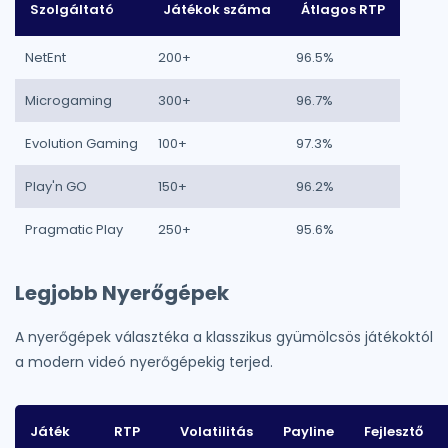
Szolgáltató
Játékok száma
Átlagos RTP
NetEnt
200+
96.5%
Microgaming
300+
96.7%
Evolution Gaming
100+
97.3%
Play'n GO
150+
96.2%
Pragmatic Play
250+
95.6%
Legjobb Nyerőgépek
A nyerőgépek választéka a klasszikus gyümölcsös játékoktól
a modern videó nyerőgépekig terjed.
Játék
RTP
Volatilitás
Payline
Fejlesztő