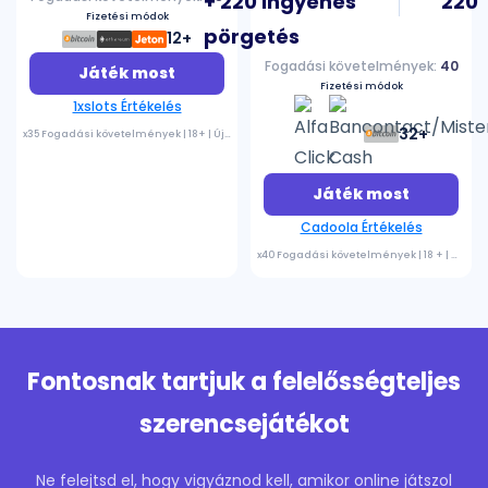
+ 220 ingyenes
220
Fizetési módok
pörgetés
12+
Fogadási követelmények:
40
Játék most
Fizetési módok
1xslots Értékelés
32+
x35 Fogadási követelmények | 18+ | Új játékosok |
Felhasználási feltételek érvényesek
Játék most
Cadoola Értékelés
x40 Fogadási követelmények | 18 + | Csak új ügyfelek |
Fontosnak tartjuk a felelősségteljes
szerencsejátékot
Ne felejtsd el, hogy vigyáznod kell, amikor online játszol