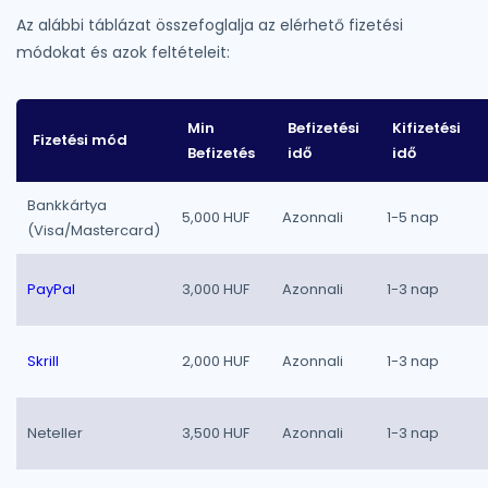
Az alábbi táblázat összefoglalja az elérhető fizetési
módokat és azok feltételeit:
Min
Befizetési
Kifizetési
Fizetési mód
Befizetés
idő
idő
Bankkártya
5,000 HUF
Azonnali
1-5 nap
(Visa/Mastercard)
PayPal
3,000 HUF
Azonnali
1-3 nap
Skrill
2,000 HUF
Azonnali
1-3 nap
Neteller
3,500 HUF
Azonnali
1-3 nap