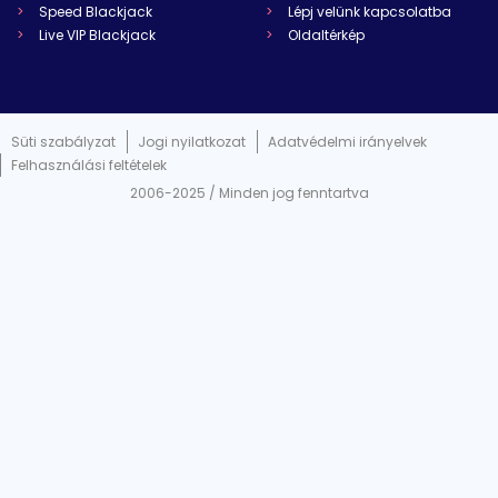
Speed Blackjack
Lépj velünk kapcsolatba
Live VIP Blackjack
Oldaltérkép
Süti szabályzat
Jogi nyilatkozat
Adatvédelmi irányelvek
Felhasználási feltételek
2006-2025 / Minden jog fenntartva