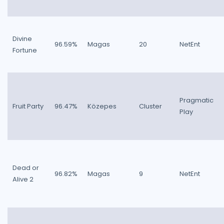
Divine
96.59%
Magas
20
NetEnt
Fortune
Pragmatic
Fruit Party
96.47%
Közepes
Cluster
Play
Dead or
96.82%
Magas
9
NetEnt
Alive 2