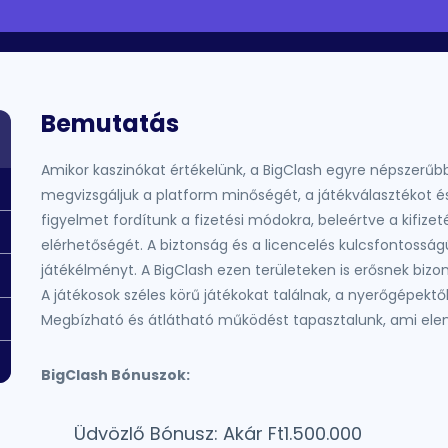
Bemutatás
Amikor kaszinókat értékelünk, a BigClash egyre népszerűb
megvizsgáljuk a platform minőségét, a játékválasztékot é
figyelmet fordítunk a fizetési módokra, beleértve a kifizet
elérhetőségét. A biztonság és a licencelés kulcsfontoss
játékélményt. A BigClash ezen területeken is erősnek bizony
A játékosok széles körű játékokat találnak, a nyerőgépektől
Megbízható és átlátható működést tapasztalunk, ami ele
BigClash Bónuszok:
Üdvözlő Bónusz: Akár Ft1.500.000