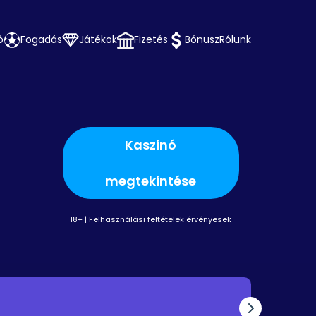
ó
Fogadás
Játékok
Fizetés
Bónusz
Rólunk
Kaszinó
megtekintése
18+ |
Felhasználási feltételek érvényesek