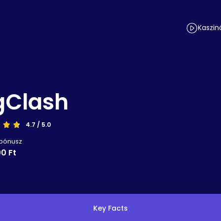
Kaszin
nó
 Coin Flip
 of Duty
Energy Casino áttekintése
Adatvédelmi irányelvek
Immersive Roulette
22bet áttekintése
Lemon kaszinó
Trustly
gClash
aszinó
gek
and Roll
GO
Playzilla áttekintése
Felhasználási feltételek
Lightning Roulette
20bet áttekintése
GG.bet kaszinó
Skrill
zinó
 Crazy Time
 2
ExciteWin áttekintése
Jogi nyilatkozat
Football Studio Roulette
Rabona áttekintése
Vulkan Vegas kaszinó
Paysafecard
4.7 / 5.0
zinó
k kapcsolatba
le Dice
ue of Legends
Dolly Casino áttekintése
Süti szabályzat
London Roulette
Librabet áttekintése
Vulkan Bet kaszinó
PayPal
inó
p
m Catcher
rwatch
Casombie áttekintése
Nexus Roulette
CampoBet áttekintése
 bónusz
inó
pot Dice
craft 2
National Casino áttekintése
XXXtreme Lightning Roulette
Sportaza áttekintése
0 Ft
Wazamba áttekintése
Power Up Roulette
GG.bet áttekintése
Casinoly áttekintése
Pribet áttekintése
Key Facts