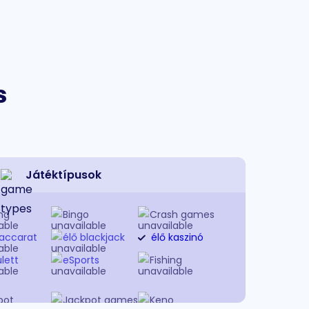
s
Játéktípusok
ng
Bingo
Crash games
baccarat
élő blackjack
élő kaszinó
ulett
eSports
Fishing
pot
Jackpot games
Keno