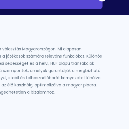
b választás Magyarországon. Mi alaposan
s a játékosok számára releváns funkciókat. Különös
ési sebességet és a helyi, HUF alapú tranzakciók
ágú szempontok, amelyek garantálják a megbízható
ul, stabil és felhasználóbarát környezetet kínálva.
 az élő kaszinóig, optimalizálva a magyar piacra.
ngedhetetlen a bizalomhoz.