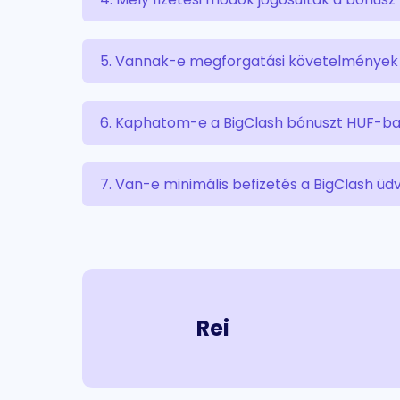
feltételek betartása mellett.
A BigClash számos népszerű fizetési módot e
5. Vannak-e megforgatási követelmények 
esetleges korlátozásokat a pénztár oldalon t
Igen, a BigClash üdvözlő bónuszra vonatkoz
6. Kaphatom-e a BigClash bónuszt HUF-b
részleteit a bónusz feltételekben olvashatod 
Igen, a BigClash kaszinó támogatja a magyar
7. Van-e minimális befizetés a BigClash ü
pénzügyeidet helyi valutában.
Igen, a BigClash üdvözlő bónusz igényléséhe
kérjük, ellenőrizd azt.
Rei