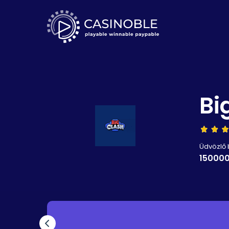
Befizetés nélküli bónusz
Legjobb Online Casino
Lucky Lady’s Charm Deluxe
Bokszfogadás
Irwin kaszi
Rólunk
Crazy
Call
Bi
Cashback Kaszinók
Új kaszinók 2026
Temple Tumble Megaways
F1 fogadás
888Starz k
Partnersé
Dice 
CS:
Ingyenes fogadások
Alacsony minimum betéti kaszinók
Great Rhino Megaways
Golffogadás
1xSlots kas
Hírek
Live
Dota
Ingyenes pörgetések
Gyors Kifizető Kaszinók
Madame Destiny
Jégkorong fogadás
Vavada kas
Lépj velün
Doub
Leag
Valódi Pénzes Játékok
Raging Zeus
Kosárlabda fogadás
Martin kasz
Oldaltérké
Drea
Ove
Üdvözlő
Kriptokaszinók
The Alter Ego
Labdarúgás fogadás
Ninlay kasz
Jack
Star
150000
Bitcoin Kaszinók
Book of Gods
Tenisz fogadás
The Dog House Megaways
UFC fogadás