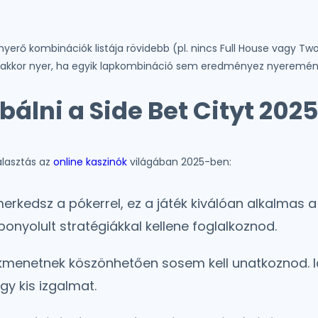
erő kombinációk listája rövidebb (pl. nincs Full House vagy Two 
ás akkor nyer, ha egyik lapkombináció sem eredményez nyeremény
bálni a Side Bet Cityt 202
álasztás az
online kaszinók
világában 2025-ben:
rkedsz a pókerrel, ez a játék kiválóan alkalmas
onyolult stratégiákkal kellene foglalkoznod.
kmenetnek köszönhetően sosem kell unatkoznod. Id
y kis izgalmat.