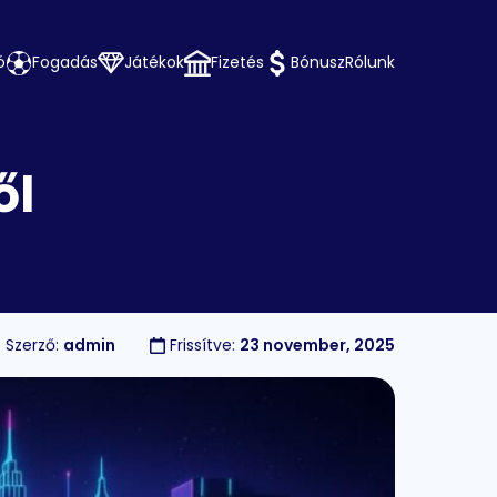
ó
Fogadás
Játékok
Fizetés
Bónusz
Rólunk
ől
Szerző:
admin
Frissítve:
23 november, 2025