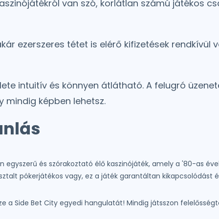
kaszinójátékról van szó, korlátlan számú játékos cs
kár ezerszeres tétet is elérő kifizetések rendkívül 
ülete intuitív és könnyen átlátható. A felugró üzen
y mindig képben lehetsz.
ánlás
ően egyszerű és szórakoztató élő kaszinójáték, amely a '80-as év
sztalt pókerjátékos vagy, ez a játék garantáltan kikapcsolódást
e a Side Bet City egyedi hangulatát! Mindig játsszon felelősségt