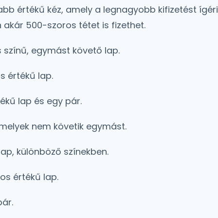
 értékű kéz, amely a legnagyobb kifizetést ígéri.
akár 500-szoros tétet is fizethet.
 színű, egymást követő lap.
 értékű lap.
kű lap és egy pár.
amelyek nem követik egymást.
ap, különböző színekben.
s értékű lap.
ár.