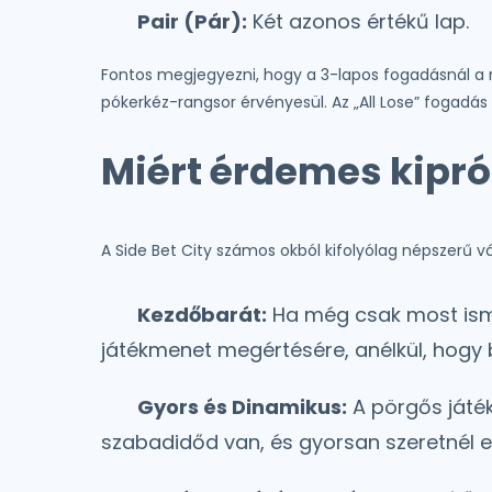
Pair (Pár):
Két azonos értékű lap.
Fontos megjegyezni, hogy a 3-lapos fogadásnál a ny
pókerkéz-rangsor érvényesül. Az „All Lose” fogad
Miért érdemes kipró
A Side Bet City számos okból kifolyólag népszerű v
Kezdőbarát:
Ha még csak most isme
játékmenet megértésére, anélkül, hogy b
Gyors és Dinamikus:
A pörgős játé
szabadidőd van, és gyorsan szeretnél eg