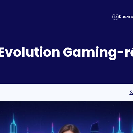
Kaszin
z Evolution Gaming-r
nó
 Coin Flip
 of Duty
Energy Casino áttekintése
Adatvédelmi irányelvek
Immersive Roulette
22bet áttekintése
Lemon kaszinó
Trustly
aszinó
gek
and Roll
GO
Playzilla áttekintése
Felhasználási feltételek
Lightning Roulette
20bet áttekintése
GG.bet kaszinó
Skrill
zinó
 Crazy Time
 2
ExciteWin áttekintése
Jogi nyilatkozat
Football Studio Roulette
Rabona áttekintése
Vulkan Vegas kaszinó
Paysafecard
zinó
k kapcsolatba
le Dice
ue of Legends
Dolly Casino áttekintése
Süti szabályzat
London Roulette
Librabet áttekintése
Vulkan Bet kaszinó
PayPal
inó
p
m Catcher
rwatch
Casombie áttekintése
Nexus Roulette
CampoBet áttekintése
inó
pot Dice
craft 2
National Casino áttekintése
XXXtreme Lightning Roulette
Sportaza áttekintése
Wazamba áttekintése
Power Up Roulette
GG.bet áttekintése
Casinoly áttekintése
Pribet áttekintése