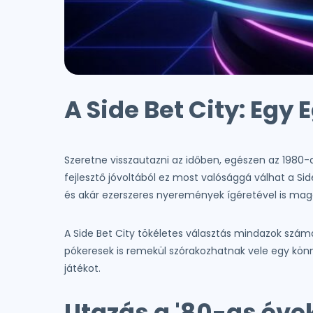
A Side Bet City: Egy
Szeretne visszautazni az időben, egészen az 1980
fejlesztő jóvoltából ez most valósággá válhat a Si
és akár ezerszeres nyeremények ígéretével is magá
A Side Bet City tökéletes választás mindazok szám
pókeresek is remekül szórakozhatnak vele egy könnye
játékot.
Utazás a '80-as év