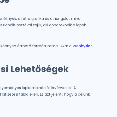
eonfények, a retro grafika és a hangulat mind
onális osztóval zajlik, aki gondoskodik a lapok
iss, könnyen érthető formátummal. Akár a
Webbyslot
,
ási Lehetőségek
r hagyományos lapkombinációi érvényesek. A
izetési tábla ellen. Ez azt jelenti, hogy a célunk