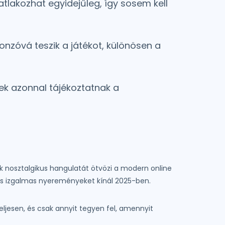
atlakozhat egyidejűleg, így sosem kell
vonzóvá teszik a játékot, különösen a
etek azonnal tájékoztatnak a
ek nosztalgikus hangulatát ötvözi a modern online
 és izgalmas nyereményeket kínál 2025-ben.
eljesen, és csak annyit tegyen fel, amennyit