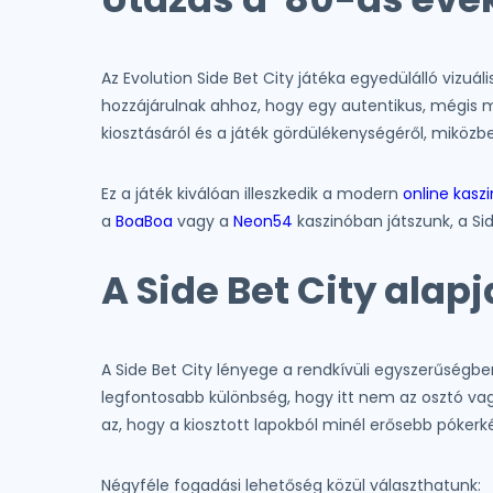
Az Evolution Side Bet City játéka egyedülálló vizuá
hozzájárulnak ahhoz, hogy egy autentikus, mégis mo
kiosztásáról és a játék gördülékenységéről, miköz
Ez a játék kiválóan illeszkedik a modern
online kasz
a
BoaBoa
vagy a
Neon54
kaszinóban játszunk, a Sid
A Side Bet City alap
A Side Bet City lényege a rendkívüli egyszerűségben
legfontosabb különbség, hogy itt nem az osztó vagy
az, hogy a kiosztott lapokból minél erősebb pókerkéz
Négyféle fogadási lehetőség közül választhatunk: