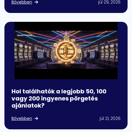
Bővebben
júl 29, 2026
Hol találhatók a legjobb 50, 100
vagy 200 ingyenes pörgetés
ajánlatok?
Bővebben
júl 21, 2026