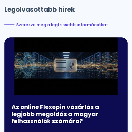
Legolvasottabb hírek
Szerezze meg a legfrissebb információkat
Az online Flexepin vásárlás a
legjobb megoldás a magyar
felhasználók számára?