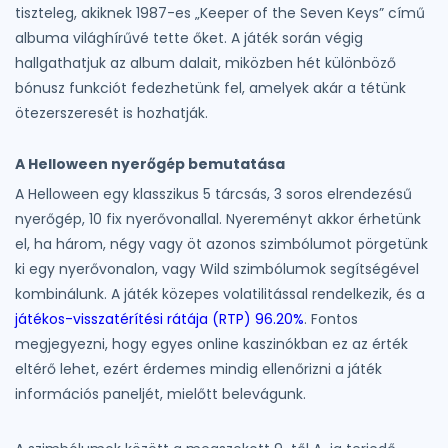
tiszteleg, akiknek 1987-es „Keeper of the Seven Keys” című
albuma világhírűvé tette őket. A játék során végig
hallgathatjuk az album dalait, miközben hét különböző
bónusz funkciót fedezhetünk fel, amelyek akár a tétünk
ötezerszeresét is hozhatják.
A Helloween nyerőgép bemutatása
A Helloween egy klasszikus 5 tárcsás, 3 soros elrendezésű
nyerőgép, 10 fix nyerővonallal. Nyereményt akkor érhetünk
el, ha három, négy vagy öt azonos szimbólumot pörgetünk
ki egy nyerővonalon, vagy Wild szimbólumok segítségével
kombinálunk. A játék közepes volatilitással rendelkezik, és a
játékos-visszatérítési rátája (RTP) 96.20%
. Fontos
megjegyezni, hogy egyes online kaszinókban ez az érték
eltérő lehet, ezért érdemes mindig ellenőrizni a játék
információs paneljét, mielőtt belevágunk.