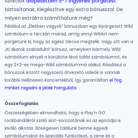
funkciók
alapesetben 5-7 ingyenes pörgetést
biztosítanak, kiegészítve egy extra bónusszal. De
milyen extrákra számíthatunk még?
Például az „Életben vagyok” bónuszban egy kipörgetett Wild
szimbólum a tárcsán marad, amíg annyi Wildot nem
pörgetünk ki, hogy az egész tárcsa megtelik. Vagy ott van a
„Ki akarok szabadulni” bónusz, amelyben bármely Wild
szimbólum elnyeli a körülötte lévő többi szimbólumot, és
egy 2×2-es mega-Wild szimbólummá alakul. Ráadásul a
bónuszok között nagyszerű átvezető videók is vannak
korábbi Helloween koncertekből, így garantáltan
el fog
minket ragadni a játék hangulata
.
Összefoglalás
Összességében elmondható, hogy a Play'n GO
rockbandákról szóló slot-sorozatának ez az epizódja is
kiváló alkotás. Bőségesen találunk benne egyedi
szimbólumokat és speciális funkciókat, a zene és a