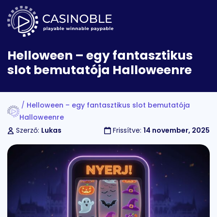
Helloween – egy fantasztikus
slot bemutatója Halloweenre
ker
ények
t
kok
Helloween – egy fantasztikus slot bemutatója
t
Halloweenre
s
kintése
mersive
Szerző:
Lukas
Frissítve:
14 november, 2025
t
lette
kintése
htning
ona
lette
kintése
tball
abet
dio
kintése
lette
poBet
ndon