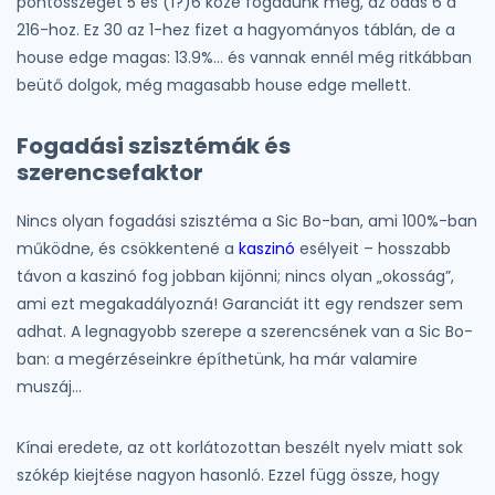
pontösszeget 5 és (1?)6 közé fogadunk meg, az odds 6 a
216-hoz. Ez 30 az 1-hez fizet a hagyományos táblán, de a
house edge magas: 13.9%… és vannak ennél még ritkábban
beütő dolgok, még magasabb house edge mellett.
Fogadási szisztémák és
szerencsefaktor
Nincs olyan fogadási szisztéma a Sic Bo-ban, ami 100%-ban
működne, és csökkentené a
kaszinó
esélyeit – hosszabb
távon a kaszinó fog jobban kijönni; nincs olyan „okosság”,
ami ezt megakadályozná! Garanciát itt egy rendszer sem
adhat. A legnagyobb szerepe a szerencsének van a Sic Bo-
ban: a megérzéseinkre építhetünk, ha már valamire
muszáj…
Kínai eredete, az ott korlátozottan beszélt nyelv miatt sok
szókép kiejtése nagyon hasonló. Ezzel függ össze, hogy