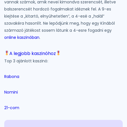
vannak számok, amik nevei kimondva szerencsét, illetve
balszerencsét hordozó fogalmakat idéznek fel. A 9-es
kiejtése a „kitartó, elnyűhetetlen”, a 4-esé a „halál”
szavakéra hasonlít. Ne lepődjünk meg, hogy egy Kínából
származó játékost sosem látunk a 4-esre fogadni egy
online kaszinóban
.
A legjobb kaszinóhoz
Top 3 ajánlott kaszinó:
Rabona
Nomini
21-com