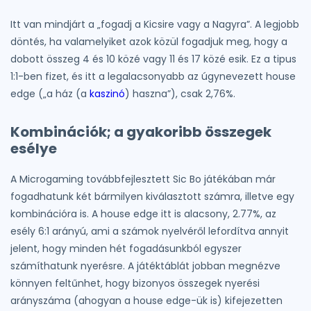
Itt van mindjárt a „fogadj a Kicsire vagy a Nagyra”. A legjobb
döntés, ha valamelyiket azok közül fogadjuk meg, hogy a
dobott összeg 4 és 10 közé vagy 11 és 17 közé esik. Ez a tipus
1:1-ben fizet, és itt a legalacsonyabb az úgynevezett house
edge („a ház (a
kaszinó
) haszna”), csak 2,76%.
Kombinációk; a gyakoribb összegek
esélye
A Microgaming továbbfejlesztett Sic Bo játékában már
fogadhatunk két bármilyen kiválasztott számra, illetve egy
kombinációra is. A house edge itt is alacsony, 2.77%, az
esély 6:1 arányú, ami a számok nyelvéről lefordítva annyit
jelent, hogy minden hét fogadásunkból egyszer
számíthatunk nyerésre. A játéktáblát jobban megnézve
könnyen feltűnhet, hogy bizonyos összegek nyerési
arányszáma (ahogyan a house edge-ük is) kifejezetten