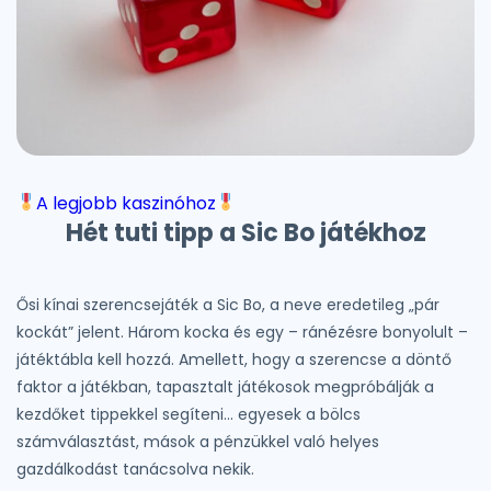
kintése
lette
taza
xus
kintése
lette
et
Xtreme
kintése
htning
t
lette
kintése
wer Up
A legjobb kaszinóhoz
lette
Hét tuti tipp a Sic Bo játékhoz
Ősi kínai szerencsejáték a Sic Bo, a neve eredetileg „pár
kockát” jelent. Három kocka és egy – ránézésre bonyolult –
játéktábla kell hozzá. Amellett, hogy a szerencse a döntő
faktor a játékban, tapasztalt játékosok megpróbálják a
kezdőket tippekkel segíteni… egyesek a bölcs
számválasztást, mások a pénzükkel való helyes
gazdálkodást tanácsolva nekik.