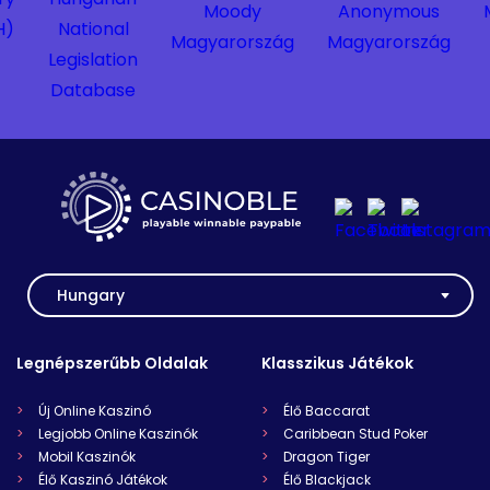
Hungary
Legnépszerűbb Oldalak
Klasszikus Játékok
Új Online Kaszinó
Élő Baccarat
Legjobb Online Kaszinók
Caribbean Stud Poker
Mobil Kaszinók
Dragon Tiger
Élő Kaszinó Játékok
Élő Blackjack