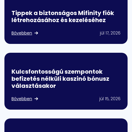
Tippek a biztonságos Mifinity fiók
létrehozásához és kezeléséhez
Bővebben
júl 17, 2026
Kulcsfontosságú szempontok
befizetés nélküli kaszinó bónusz
választásakor
Bővebben
júl 15, 2026