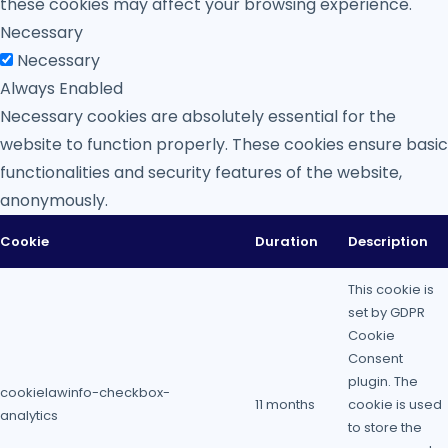
these cookies may affect your browsing experience.
Necessary
Necessary
Always Enabled
Necessary cookies are absolutely essential for the
website to function properly. These cookies ensure basic
functionalities and security features of the website,
anonymously.
Cookie
Duration
Description
This cookie is
set by GDPR
Cookie
Consent
plugin. The
cookielawinfo-checkbox-
11 months
cookie is used
analytics
to store the