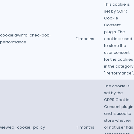
This cookie is
set by GDPR
Cookie
Consent
plugin. The
cookielawinfo-checkbox-
11 months
cookie is used
performance
to store the
user consent
for the cookies
in the category
"Performance".
The cookie is
set by the
GDPR Cookie
Consent plugin
and is used to
store whether
viewed_cookie_policy
11 months
or not user has