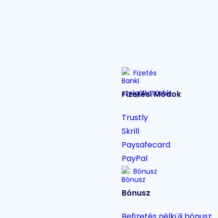
Fizetés
Fizetési Módok
Trustly
Skrill
Paysafecard
PayPal
Bónusz
Bónusz
Befizetés nélküli bónusz