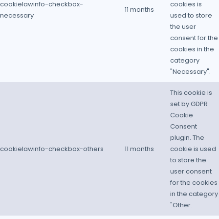
cookielawinfo-checkbox-
cookies is
11 months
necessary
used to store
the user
consent for the
cookies in the
category
"Necessary".
This cookie is
set by GDPR
Cookie
Consent
plugin. The
cookielawinfo-checkbox-others
11 months
cookie is used
to store the
user consent
for the cookies
in the category
"Other.