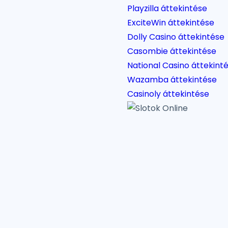
Playzilla áttekintése
ExciteWin áttekintése
Dolly Casino áttekintése
Casombie áttekintése
National Casino áttekint
Wazamba áttekintése
Casinoly áttekintése