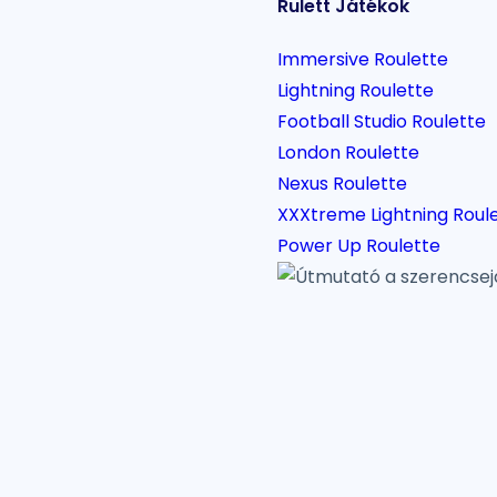
Rulett Játékok
Immersive Roulette
Lightning Roulette
Football Studio Roulette
London Roulette
Nexus Roulette
XXXtreme Lightning Roul
Power Up Roulette