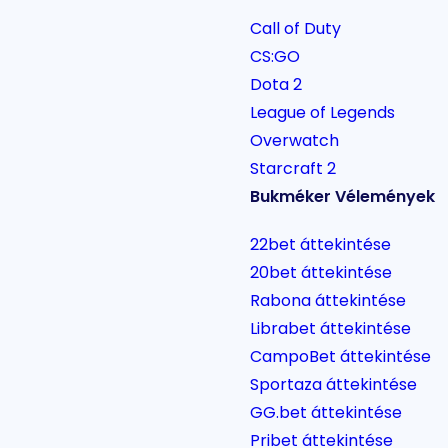
Call of Duty
CS:GO
Dota 2
League of Legends
Overwatch
Starcraft 2
Bukméker Vélemények
22bet áttekintése
20bet áttekintése
Rabona áttekintése
Librabet áttekintése
CampoBet áttekintése
Sportaza áttekintése
GG.bet áttekintése
Pribet áttekintése