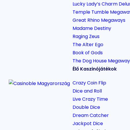
Lucky Lady’s Charm Delu
Temple Tumble Megawa
Great Rhino Megaways
Madame Destiny
Raging Zeus
The Alter Ego
Book of Gods
The Dog House Megaway
Élő Kaszinójátékok
Crazy Coin Flip
Dice and Roll
Live Crazy Time
Double Dice
Dream Catcher
Jackpot Dice