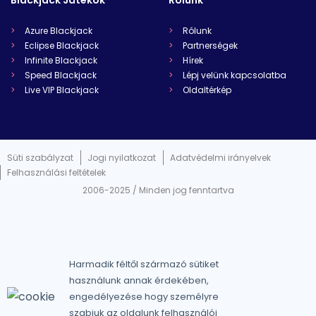
Blackjack Játékok
Rólunk
Azure Blackjack
Rólunk
Eclipse Blackjack
Partnerségek
Infinite Blackjack
Hírek
Speed Blackjack
Lépj velünk kapcsolatba
Live VIP Blackjack
Oldaltérkép
Süti szabályzat
Jogi nyilatkozat
Adatvédelmi irányelvek
Felhasználási feltételek
2006-2025 / Minden jog fenntartva
Harmadik féltől származó sütiket
használunk annak érdekében,
engedélyezése hogy személyre
szabjuk az oldalunk felhasználói