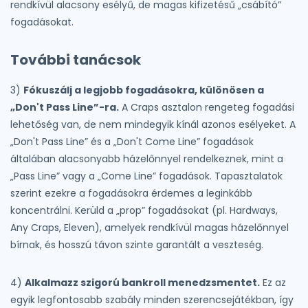
rendkívül alacsony esélyű, de magas kifizetésű „csábító”
fogadásokat.
További tanácsok
3)
Fókuszálj a legjobb fogadásokra, különösen a
„Don't Pass Line”-ra.
A Craps asztalon rengeteg fogadási
lehetőség van, de nem mindegyik kínál azonos esélyeket. A
„Don't Pass Line” és a „Don't Come Line” fogadások
általában alacsonyabb házelőnnyel rendelkeznek, mint a
„Pass Line” vagy a „Come Line” fogadások. Tapasztalatok
szerint ezekre a fogadásokra érdemes a leginkább
koncentrálni. Kerüld a „prop” fogadásokat (pl. Hardways,
Any Craps, Eleven), amelyek rendkívül magas házelőnnyel
bírnak, és hosszú távon szinte garantált a veszteség.
4)
Alkalmazz szigorú bankroll menedzsmentet.
Ez az
egyik legfontosabb szabály minden szerencsejátékban, így