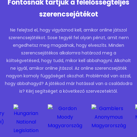
Fontosnak tartjuk a felelősségteljes
szerencsejátékot
Ne felejtsd el, hogy vigyáznod kell, amikor online játszol
szerencsejátékot. Sose tegyél fel olyan pénzt, amit nem
engedhetsz meg magadnak, hogy elveszíts. Minden
szerencsejátékos alkalomra határozd meg a
költségvetésed, hogy tudd, mikor kell abbahagyni. Alkoholt
ne igyál, amikor online jtászol. Az online szerencsejáték
nagyon komoly függőséget okozhat. Problémád van azzal,
hogy abbahagyd? A játékod már hatással van a családodra
is? Kérj segítséget a következő szervezetektől.