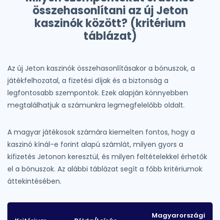
összehasonlítani az új Jeton
kaszinók között? (kritérium
táblázat)
Az új Jeton kaszinók összehasonlításakor a bónuszok, a
játékfelhozatal, a fizetési díjak és a biztonság a
legfontosabb szempontok. Ezek alapján könnyebben
megtalálhatjuk a számunkra legmegfelelőbb oldalt.
A magyar játékosok számára kiemelten fontos, hogy a
kaszinó kínál-e forint alapú számlát, milyen gyors a
kifizetés Jetonon keresztül, és milyen feltételekkel érhetők
el a bónuszok. Az alábbi táblázat segít a főbb kritériumok
áttekintésében.
Magyarországi