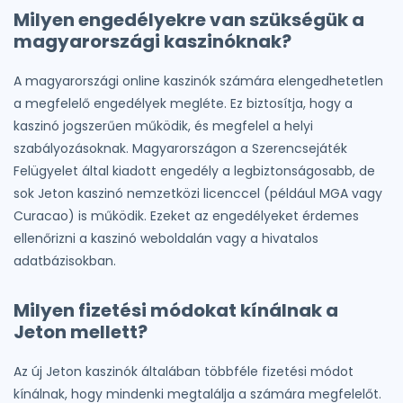
Milyen engedélyekre van szükségük a
magyarországi kaszinóknak?
A magyarországi online kaszinók számára elengedhetetlen
a megfelelő engedélyek megléte. Ez biztosítja, hogy a
kaszinó jogszerűen működik, és megfelel a helyi
szabályozásoknak. Magyarországon a Szerencsejáték
Felügyelet által kiadott engedély a legbiztonságosabb, de
sok Jeton kaszinó nemzetközi licenccel (például MGA vagy
Curacao) is működik. Ezeket az engedélyeket érdemes
ellenőrizni a kaszinó weboldalán vagy a hivatalos
adatbázisokban.
Milyen fizetési módokat kínálnak a
Jeton mellett?
Az új Jeton kaszinók általában többféle fizetési módot
kínálnak, hogy mindenki megtalálja a számára megfelelőt.