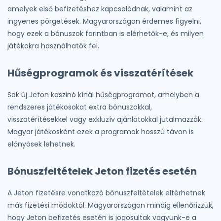
amelyek első befizetéshez kapcsolódnak, valamint az
ingyenes pörgetések. Magyarországon érdemes figyelni,
hogy ezek a bónuszok forintban is elérhetők-e, és milyen
játékokra használhatók fel.
Hűségprogramok és visszatérítések
Sok új Jeton kaszinó kínál hűségprogramot, amelyben a
rendszeres játékosokat extra bónuszokkal,
visszatérítésekkel vagy exkluzív ajánlatokkal jutalmazzák.
Magyar játékosként ezek a programok hosszú távon is
előnyösek lehetnek.
Bónuszfeltételek Jeton fizetés esetén
A Jeton fizetésre vonatkozó bónuszfeltételek eltérhetnek
más fizetési módoktól. Magyarországon mindig ellenőrizzük,
hogy Jeton befizetés esetén is jogosultak vagyunk-e a