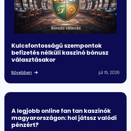
Kulcsfontosságú szempontok
befizetés nélküli kaszinó bónusz
választásakor
Bővebben
júl 15, 2026
A legjobb online fan tan kaszinók
magyarországon: hol játssz valódi
pénzért?