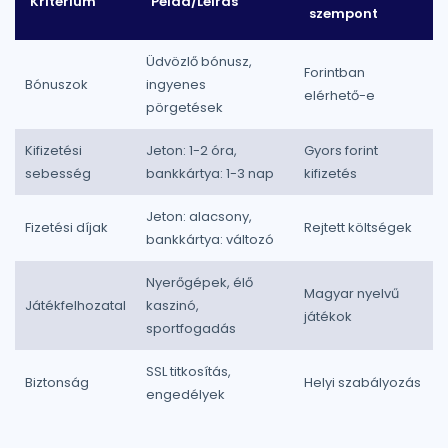
Kritérium
Példa/Leírás
szempont
Üdvözlő bónusz,
Forintban
Bónuszok
ingyenes
elérhető-e
pörgetések
Kifizetési
Jeton: 1-2 óra,
Gyors forint
sebesség
bankkártya: 1-3 nap
kifizetés
Jeton: alacsony,
Fizetési díjak
Rejtett költségek
bankkártya: változó
Nyerőgépek, élő
Magyar nyelvű
Játékfelhozatal
kaszinó,
játékok
sportfogadás
SSL titkosítás,
Biztonság
Helyi szabályozás
engedélyek