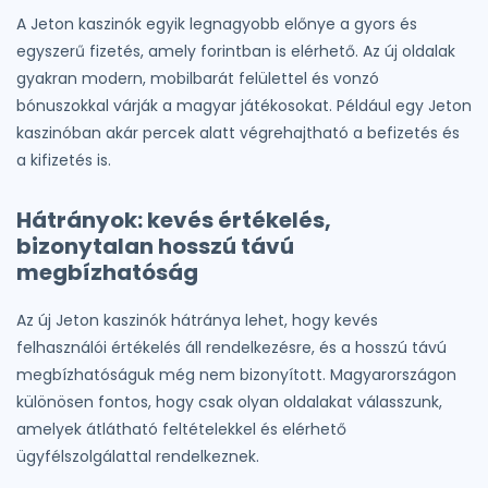
A Jeton kaszinók egyik legnagyobb előnye a gyors és
egyszerű fizetés, amely forintban is elérhető. Az új oldalak
gyakran modern, mobilbarát felülettel és vonzó
bónuszokkal várják a magyar játékosokat. Például egy Jeton
kaszinóban akár percek alatt végrehajtható a befizetés és
a kifizetés is.
Hátrányok: kevés értékelés,
bizonytalan hosszú távú
megbízhatóság
Az új Jeton kaszinók hátránya lehet, hogy kevés
felhasználói értékelés áll rendelkezésre, és a hosszú távú
megbízhatóságuk még nem bizonyított. Magyarországon
különösen fontos, hogy csak olyan oldalakat válasszunk,
amelyek átlátható feltételekkel és elérhető
ügyfélszolgálattal rendelkeznek.