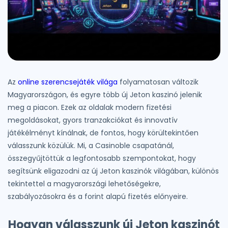
kintése
lette
taza
xus
kintése
lette
et
Xtreme
kintése
htning
t
lette
kintése
Az
online szerencsejáték világa
folyamatosan változik
wer Up
Magyarországon, és egyre több új Jeton kaszinó jelenik
lette
meg a piacon. Ezek az oldalak modern fizetési
megoldásokat, gyors tranzakciókat és innovatív
játékélményt kínálnak, de fontos, hogy körültekintően
válasszunk közülük. Mi, a Casinoble csapatánál,
összegyűjtöttük a legfontosabb szempontokat, hogy
segítsünk eligazodni az új Jeton kaszinók világában, különös
tekintettel a magyarországi lehetőségekre,
szabályozásokra és a forint alapú fizetés előnyeire.
Hogyan válasszunk új Jeton kaszinót