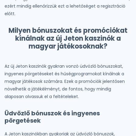
ezért mindig ellenőrizzük ezt a lehetőséget a regisztráció
előtt.
Milyen bónuszokat és promóciókat
kínálnak az új Jeton kaszinók a
magyar játékosoknak?
Az új Jeton kaszinók gyakran vonzó üdvözlő bónuszokat,
ingyenes pörgetéseket és hűségprogramokat kínálnak a
magyar játékosok számára. Ezek a promóciók jelentősen
növelhetik a játékélményt, de fontos, hogy mindig
alaposan olvassuk el a feltételeket.
Üdvözlő bónuszok és ingyenes
pörgetések
A Jeton kaszinókban gyakoriak az üdvözlő bónuszok,