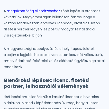
A
megbízhatóság ellenőrzéséhez
több lépést is érdemes
követnünk. Magyarországon különösen fontos, hogy a
kaszinó rendelkezzen érvényes licenccel, hivatalos Jeton
fizetési partner legyen, és pozitív magyar felhasználói
visszajelzésekkel bírjon.
A magyarországi szabályozás és a helyi tapasztalatok
alapján a legjobb, ha csak olyan Jeton kaszinót választunk,
amely átlátható feltételekkel és elérhető ügyfélszolgálattal
rendelkezik.
Ellenőrzési lépések: licenc, fizetési
partner, felhasználói vélemények
Első lépésként ellenőrizzük a kaszinó licencét a hivatalos
oldalakon. Második lépésként nézzük meg, hogy a Jeton
hivatalos partnerei között szerepel-e az adott kaszinó.