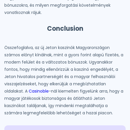
bónuszokra, és milyen megforgatási követelmények
vonatkoznak rájuk.
Conclusion
Összefoglalva, az új Jeton kaszinók Magyarországon
számos előnyt kínálnak, mint a gyors forint alapú fizetés, a
modern felület és a változatos bónuszok. Ugyanakkor
fontos, hogy mindig ellenőrizzük a kaszinó engedélyét, a
Jeton hivatalos partnerségét és a magyar felhasználói
visszajelzéseket, hogy elkerüljük a megbízhatatlan
oldalakat. A
Casinoble
-nál kiemelten figyelünk arra, hogy a
magyar játékosok biztonságos és átlátható Jeton
kaszinókat találjanak, így mindenki megtalálhatja a
számára legmegfelelőbb lehetőséget a hazai piacon.