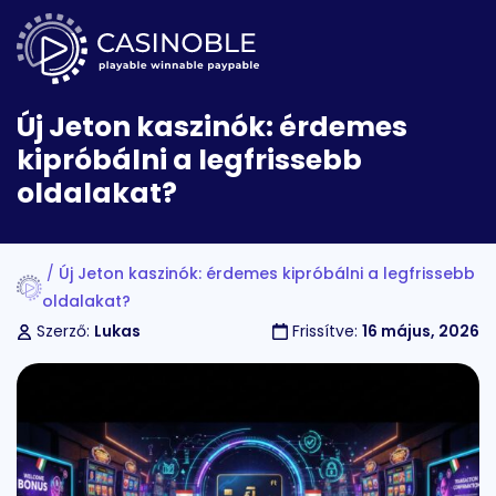
Új Jeton kaszinók: érdemes
kipróbálni a legfrissebb
ker
oldalakat?
ények
t
kok
t
Új Jeton kaszinók: érdemes kipróbálni a legfrissebb
s
kintése
mersive
oldalakat?
t
lette
Szerző:
Lukas
Frissítve:
16 május, 2026
kintése
htning
ona
lette
kintése
tball
abet
dio
kintése
lette
poBet
ndon