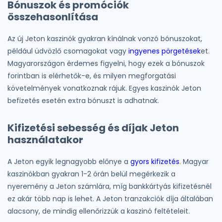
Bónuszok és promóciók
összehasonlítása
Az új Jeton kaszinók gyakran kínálnak vonzó bónuszokat,
például üdvözlő csomagokat vagy
ingyenes pörgetések
et.
Magyarországon érdemes figyelni, hogy ezek a bónuszok
forintban is elérhetők-e, és milyen megforgatási
követelmények vonatkoznak rájuk. Egyes kaszinók Jeton
befizetés esetén extra bónuszt is adhatnak.
Kifizetési sebesség és díjak Jeton
használatakor
A Jeton egyik legnagyobb előnye a
gyors kifizetés
. Magyar
kaszinókban gyakran 1-2 órán belül megérkezik a
nyeremény a Jeton számlára, míg bankkártyás kifizetésnél
ez akár több nap is lehet. A Jeton tranzakciók díja általában
alacsony, de mindig ellenőrizzük a kaszinó feltételeit.