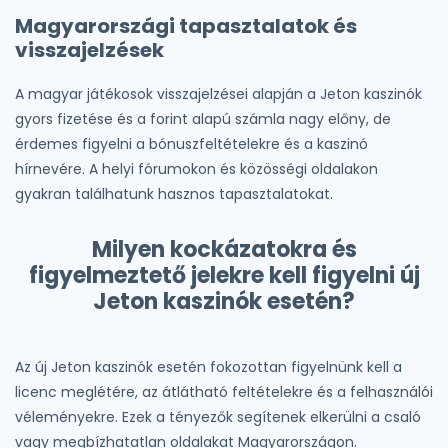
Magyarországi tapasztalatok és
visszajelzések
A magyar játékosok visszajelzései alapján a Jeton kaszinók
gyors fizetése és a forint alapú számla nagy előny, de
érdemes figyelni a bónuszfeltételekre és a kaszinó
hírnevére. A helyi fórumokon és közösségi oldalakon
gyakran találhatunk hasznos tapasztalatokat.
Milyen kockázatokra és
figyelmeztető jelekre kell figyelni új
Jeton kaszinók esetén?
Az új Jeton kaszinók esetén fokozottan figyelnünk kell a
licenc meglétére, az átlátható feltételekre és a felhasználói
véleményekre. Ezek a tényezők segítenek elkerülni a csaló
vagy megbízhatatlan oldalakat Magyarországon.