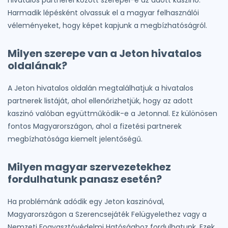
Harmadik lépésként olvassuk el a magyar felhasználói
véleményeket, hogy képet kapjunk a megbízhatóságról.
Milyen szerepe van a Jeton hivatalos
oldalának?
A Jeton hivatalos oldalán megtalálhatjuk a hivatalos
partnerek listáját, ahol ellenőrizhetjük, hogy az adott
kaszinó valóban együttműködik-e a Jetonnal. Ez különösen
fontos Magyarországon, ahol a fizetési partnerek
megbízhatósága kiemelt jelentőségű.
Milyen magyar szervezetekhez
fordulhatunk panasz esetén?
Ha problémánk adódik egy Jeton kaszinóval,
Magyarországon a Szerencsejáték Felügyelethez vagy a
Nemzeti Fogyasztóvédelmi Hatósághoz fordulhatunk. Ezek