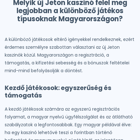
Melyik új Jeton kaszinó felel meg
legjobban a különböző játékos
típusoknak Magyarországon?
A különböző játékosok eltérő igényekkel rendelkeznek, ezért
érdemes személyre szabottan választani az új Jeton
kaszinók közül. Magyarországon a regisztráció, a
támogatás, a kifizetési sebesség és a bónuszok feltételei
mind-mind befolyásolják a döntést.
Kezdő játékosok: egyszerűség és
támogatás
A kezdő játékosok számára az egyszerű regisztrációs
folyamat, a magyar nyelvű ügyfélszolgálat és az átlátható
szabályzatok a legfontosabbak. Egy magyar példával élve:
ha egy kaszinó lehetővé teszi a forintban történő