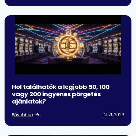
Hol találhatók a legjobb 50, 100
vagy 200 ingyenes pörgetés
ajánlatok?
Bővebben
júl 21, 2026