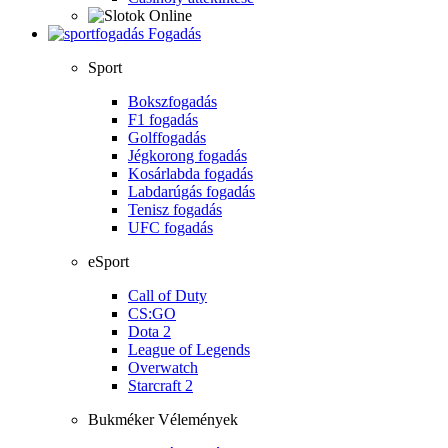
Fogadás
Sport
Bokszfogadás
F1 fogadás
Golffogadás
Jégkorong fogadás
Kosárlabda fogadás
Labdarúgás fogadás
Tenisz fogadás
UFC fogadás
eSport
Call of Duty
CS:GO
Dota 2
League of Legends
Overwatch
Starcraft 2
Bukméker Vélemények