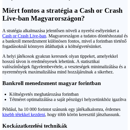
Miért fontos a stratégia a Cash or Crash
Live-ban Magyarországon?
A stratégia alkalmazása jelentősen növeli a nyerési esélyeinket a
Cash or Crash Live-ban
. Magyarországon a tudatos döntéshozatal és
a bankroll menedzsment különösen fontos, mivel a forintban történő
fogadásoknál könnyen átláthatjuk a költségvetésünket.
A helyi játékosok gyakran keresnek olyan tippeket, amelyekkel
hosszú távon is eredményesek lehetünk. A statisztikai
valószínűségek figyelembevétele, a veszteségek minimalizálása és a
nyeremények maximalizálása mind hozzájárulnak a sikerhez.
Bankroll menedzsment magyar forintban
Költségvetés meghatározása forintban
Tétméret optimalizálása a saját pénzügyi helyzetünkhöz igazítva
Például, ha 10 000 forintot szánunk egy játékalkalomra, érdemes
kisebb tétekkel kezdeni
, hogy több körön keresztül játszhassunk.
Kockázatkezelési technikák