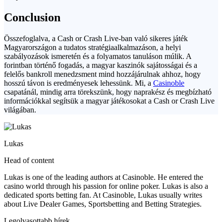
Conclusion
Összefoglalva, a Cash or Crash Live-ban való sikeres játék
Magyarországon a tudatos stratégiaalkalmazáson, a helyi
szabályozások ismeretén és a folyamatos tanuláson múlik. A
forintban történő fogadás, a magyar kaszinók sajátosságai és a
felelős bankroll menedzsment mind hozzájárulnak ahhoz, hogy
hosszú távon is eredményesek lehessünk. Mi, a
Casinoble
csapatánál, mindig arra törekszünk, hogy naprakész és megbízható
információkkal segítsük a magyar játékosokat a Cash or Crash Live
világában.
Lukas
Head of content
Lukas is one of the leading authors at Casinoble. He entered the
casino world through his passion for online poker. Lukas is also a
dedicated sports betting fan. At Casinoble, Lukas usually writes
about Live Dealer Games, Sportsbetting and Betting Strategies.
Legolvasottabb hírek