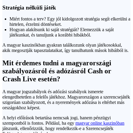
Stratégia nélküli játék
Miért fontos a terv? Egy jól kidolgozott stratégia segít elkerülni a
hirtelen, érzelmi döntéseket.
Hogyan alakítsunk ki saját stratégiát? Elemezzük a saját
játékunkat, és tanuljunk a korábbi hibákból.
A magyar kaszinókban gyakran találkozunk olyan játékosokkal,
akik megosztják tapasztalataikat, így tanulhatunk mások hibáiból is.
Mit érdemes tudni a magyarországi
szabályozásról és adózásról Cash or
Crash Live esetén?
A magyar jogszabályok és adózási szabályok ismerete
elengedhetetlen a felelős játékhoz. Magyarországon a szerencsejáték
szigorúan szabályozott, és a nyeremények adózása is eltérhet más
országokhoz képest.
A helyi előírások betartása nemcsak jogi, hanem pénzügyi
szempontból is fontos. Például, ha egy
magyar online kaszinóban
játszunk, ellenőrizzük, hogy rendelkezik-e a Szerencsejáték