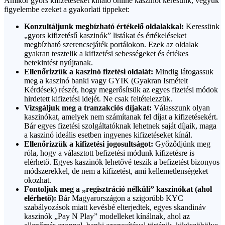
Amikor gyors kifizetéseket kínáló online kaszinót keresünk, vegyük
figyelembe ezeket a gyakorlati tippeket:
Konzultáljunk megbízható értékelő oldalakkal:
Keressünk
„gyors kifizetésű kaszinók” listákat és értékeléseket
megbízható szerencsejáték portálokon. Ezek az oldalak
gyakran tesztelik a kifizetési sebességeket és értékes
betekintést nyújtanak.
Ellenőrizzük a kaszinó fizetési oldalát:
Mindig látogassuk
meg a kaszinó banki vagy GYIK (Gyakran Ismételt
Kérdések) részét, hogy megerősítsük az egyes fizetési módok
hirdetett kifizetési idejét. Ne csak feltételezzük.
Vizsgáljuk meg a tranzakciós díjakat:
Válasszunk olyan
kaszinókat, amelyek nem számítanak fel díjat a kifizetésekért.
Bár egyes fizetési szolgáltatóknak lehetnek saját díjaik, maga
a kaszinó ideális esetben ingyenes kifizetéseket kínál.
Ellenőrizzük a kifizetési jogosultságot:
Győződjünk meg
róla, hogy a választott befizetési módunk kifizetésre is
elérhető. Egyes kaszinók lehetővé teszik a befizetést bizonyos
módszerekkel, de nem a kifizetést, ami kellemetlenségeket
okozhat.
Fontoljuk meg a „regisztráció nélküli” kaszinókat (ahol
elérhető):
Bár Magyarországon a szigorúbb KYC
szabályozások miatt kevésbé elterjedtek, egyes skandináv
kaszinók „Pay N Play” modelleket kínálnak, ahol az