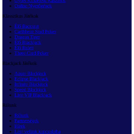
Gyors Kifizetésű Kaszinók
Online Nyerőgépek
Klasszikus Játékok
Élő Baccarat
Caribbean Stud Poker
Dragon Tiger
Élő Blackjack
Élő Rulett
Three Card Poker
Blackjack Játékok
Azure Blackjack
Eclipse Blackjack
Infinite Blackjack
Speed Blackjack
Live VIP Blackjack
Rólunk
Rólunk
Partnerségek
Hírek
Lépj velünk kapcsolatba