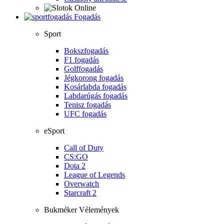
Fogadás
Sport
Bokszfogadás
F1 fogadás
Golffogadás
Jégkorong fogadás
Kosárlabda fogadás
Labdarúgás fogadás
Tenisz fogadás
UFC fogadás
eSport
Call of Duty
CS:GO
Dota 2
League of Legends
Overwatch
Starcraft 2
Bukméker Vélemények