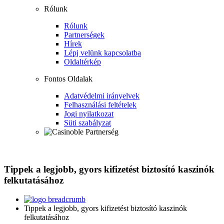
Rólunk
Rólunk
Partnerségek
Hírek
Lépj velünk kapcsolatba
Oldaltérkép
Fontos Oldalak
Adatvédelmi irányelvek
Felhasználási feltételek
Jogi nyilatkozat
Süti szabályzat
Tippek a legjobb, gyors kifizetést biztosító kaszinók
felkutatásához
Tippek a legjobb, gyors kifizetést biztosító kaszinók
felkutatásához