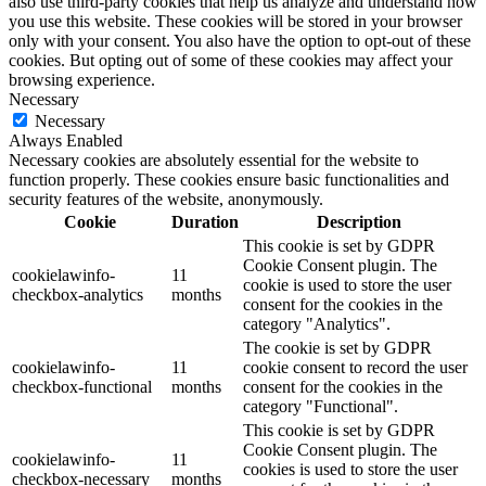
also use third-party cookies that help us analyze and understand how
you use this website. These cookies will be stored in your browser
only with your consent. You also have the option to opt-out of these
cookies. But opting out of some of these cookies may affect your
browsing experience.
Necessary
Necessary
Always Enabled
Necessary cookies are absolutely essential for the website to
function properly. These cookies ensure basic functionalities and
security features of the website, anonymously.
Cookie
Duration
Description
This cookie is set by GDPR
Cookie Consent plugin. The
cookielawinfo-
11
cookie is used to store the user
checkbox-analytics
months
consent for the cookies in the
category "Analytics".
The cookie is set by GDPR
cookielawinfo-
11
cookie consent to record the user
checkbox-functional
months
consent for the cookies in the
category "Functional".
This cookie is set by GDPR
Cookie Consent plugin. The
cookielawinfo-
11
cookies is used to store the user
checkbox-necessary
months