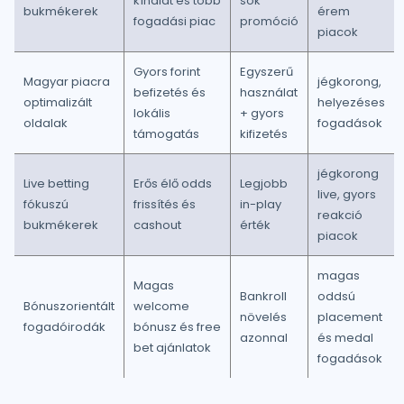
kínálat és több
sok
bukmékerek
érem
fogadási piac
promóció
piacok
Gyors forint
Egyszerű
Magyar piacra
jégkorong,
befizetés és
használat
optimalizált
helyezéses
lokális
+ gyors
oldalak
fogadások
támogatás
kifizetés
jégkorong
Live betting
Erős élő odds
Legjobb
live, gyors
fókuszú
frissítés és
in-play
reakció
bukmékerek
cashout
érték
piacok
magas
Magas
Bankroll
oddsú
Bónuszorientált
welcome
növelés
placement
fogadóirodák
bónusz és free
azonnal
és medal
bet ajánlatok
fogadások