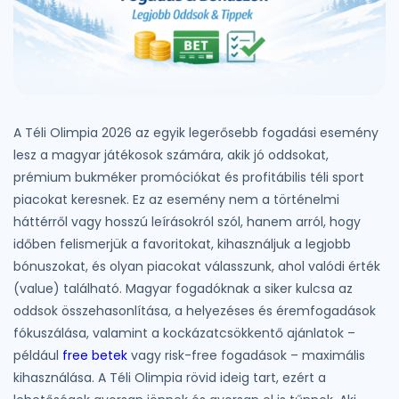
kintése
lette
taza
xus
kintése
lette
et
Xtreme
kintése
htning
t
lette
A Téli Olimpia 2026 az egyik legerősebb fogadási esemény
kintése
wer Up
lesz a magyar játékosok számára, akik jó oddsokat,
lette
prémium bukméker promóciókat és profitábilis téli sport
piacokat keresnek. Ez az esemény nem a történelmi
háttérről vagy hosszú leírásokról szól, hanem arról, hogy
időben felismerjük a favoritokat, kihasználjuk a legjobb
bónuszokat, és olyan piacokat válasszunk, ahol valódi érték
(value) található. Magyar fogadóknak a siker kulcsa az
oddsok összehasonlítása, a helyezéses és éremfogadások
fókuszálása, valamint a kockázatcsökkentő ajánlatok –
például
free betek
vagy risk-free fogadások – maximális
kihasználása. A Téli Olimpia rövid ideig tart, ezért a