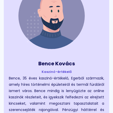
Bence Kovács
Kaszinó-értékelő
Bence, 35 éves kaszinó-értékelő, Egerből származik,
amely híres történelmi épületeiről és termál fürdőiről
ismert város. Bence mindig is lenyűgözte az online
kaszinók részleteit, és igyekszik felfedezni az elrejtett
kincseket, valamint megosztani tapasztalatait a
szerencsejáték rajongóival. Pénzügyi háttérrel és