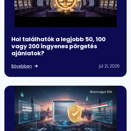
Hol találhatók a legjobb 50, 100
vagy 200 ingyenes pörgetés
ajánlatok?
Bővebben
júl 21, 2026