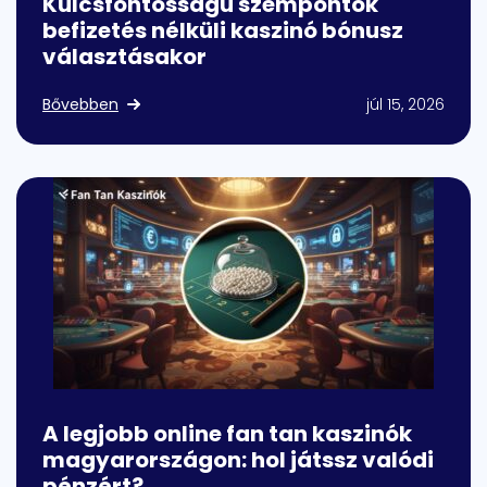
Kulcsfontosságú szempontok
befizetés nélküli kaszinó bónusz
választásakor
Bővebben
júl 15, 2026
A legjobb online fan tan kaszinók
magyarországon: hol játssz valódi
pénzért?