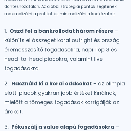
döntéshozatalon. Az alábbi stratégiai pontok segítenek
maximalizálni a profitot és minimalizálni a kockázatot:
Oszd fel a bankrollodat három részre
–
különíts el összeget korai outright és ország
éremösszesítő fogadásokra, napi Top 3 és
head-to-head piacokra, valamint live
fogadásokra.
Használd ki a korai oddsokat
– az olimpia
előtti piacok gyakran jobb értéket kínálnak,
mielőtt a tömeges fogadások korrigálják az
árakat.
Fókuszálj a value alapú fogadásokra
–