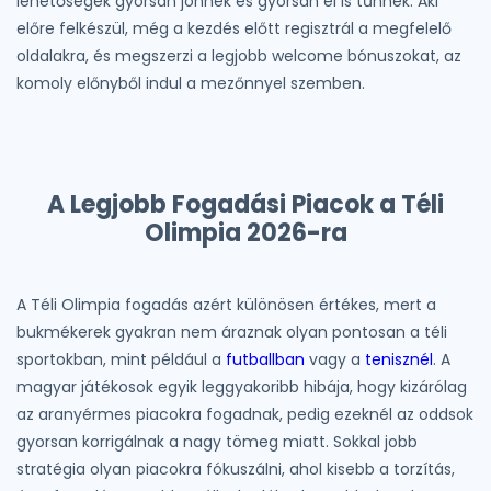
lehetőségek gyorsan jönnek és gyorsan el is tűnnek. Aki
előre felkészül, még a kezdés előtt regisztrál a megfelelő
oldalakra, és megszerzi a legjobb welcome bónuszokat, az
komoly előnyből indul a mezőnnyel szemben.
A Legjobb Fogadási Piacok a Téli
Olimpia 2026-ra
A Téli Olimpia fogadás azért különösen értékes, mert a
bukmékerek gyakran nem áraznak olyan pontosan a téli
sportokban, mint például a
futballban
vagy a
tenisznél
. A
magyar játékosok egyik leggyakoribb hibája, hogy kizárólag
az aranyérmes piacokra fogadnak, pedig ezeknél az oddsok
gyorsan korrigálnak a nagy tömeg miatt. Sokkal jobb
stratégia olyan piacokra fókuszálni, ahol kisebb a torzítás,