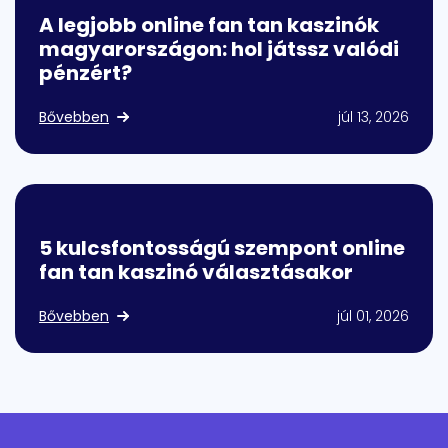
A legjobb online fan tan kaszinók
magyarországon: hol játssz valódi
pénzért?
Bővebben
júl 13, 2026
5 kulcsfontosságú szempont online
fan tan kaszinó választásakor
Bővebben
júl 01, 2026