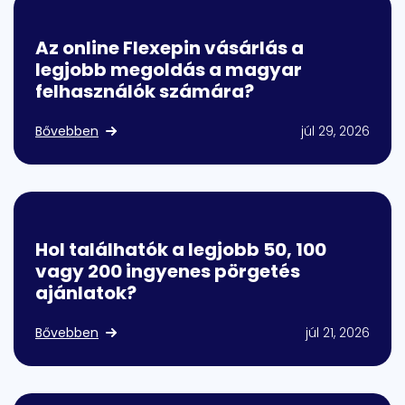
Az online Flexepin vásárlás a
legjobb megoldás a magyar
felhasználók számára?
Bővebben
júl 29, 2026
Hol találhatók a legjobb 50, 100
vagy 200 ingyenes pörgetés
ajánlatok?
Bővebben
júl 21, 2026