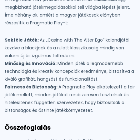
megbízható játékmegoldásokkal teli világba lépést jelent.
Íme néhány ok, amiért a magyar játékosok előnyben
részesítik a Pragmatic Play-t:
Sokféle Játék:
Az „Casino with The Alter Ego” kalandjától
kezdve a blackjack és a rulett klasszikusaiig mindig van
valami új és izgalmas felfedezni.
Minőség és Innováció:
Minden játék a legmodernebb
technológia és kreatív koncepciók eredménye, biztosítva a
kiváló grafikát, hangzást és funkcionalitást.
Fairness és Biztonság:
A Pragmatic Play elkötelezett a fair
játék mellett, minden játékot rendszeresen tesztelnek és
hitelesítenek független szervezetek, hogy biztosítsák a
biztonságos és őszinte játékkörnyezetet.
Összefoglalás