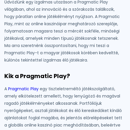
kintése
Üdvözlünk egy izgalmas utazáson a Pragmatic Play
lette
taza
világában, ahol az innováció és a szórakozás találkozik,
xus
kintése
hogy páratlan online játékélményt nyújtson. A Pragmatic
lette
et
Play, mint az online kaszinóipar meghatározó szereplője,
Xtreme
kintése
folyamatosan magasra teszi a mércét sokféle, minőségi
htning
t
játékaival, amelyek minden típusú játékosnak tetszenek.
lette
kintése
Ma arra szeretnénk összpontosítani, hogy mi teszi a
wer Up
Pragmatic Play-t a magyar játékosok körében kedveltté,
lette
különös tekintettel izgalmas élő játékaira.
Kik a Pragmatic Play?
A
Pragmatic Play
egy tiszteletreméltó játékszolgáltató,
amely elkötelezett amellett, hogy lenyűgöző és magával
ragadó játékélményeket alkossanak. Portfóliójuk
nyerőgépeket, asztali játékokat és élő kereskedőket kínáló
ajánlatokat foglal magába, és jelentős előrelépéseket tett
a globális online kaszinó piac meghódításában, beleértve