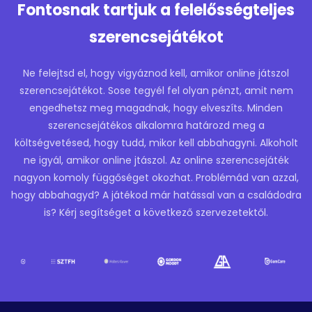
Fontosnak tartjuk a felelősségteljes
szerencsejátékot
Ne felejtsd el, hogy vigyáznod kell, amikor online játszol
szerencsejátékot. Sose tegyél fel olyan pénzt, amit nem
engedhetsz meg magadnak, hogy elveszíts. Minden
szerencsejátékos alkalomra határozd meg a
költségvetésed, hogy tudd, mikor kell abbahagyni. Alkoholt
ne igyál, amikor online jtászol. Az online szerencsejáték
nagyon komoly függőséget okozhat. Problémád van azzal,
hogy abbahagyd? A játékod már hatással van a családodra
is? Kérj segítséget a következő szervezetektől.