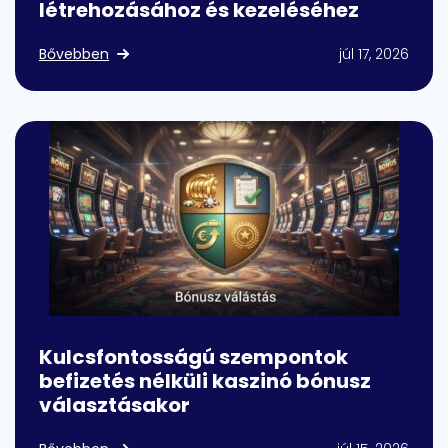
létrehozásához és kezeléséhez
Bővebben
júl 17, 2026
Kulcsfontosságú szempontok
befizetés nélküli kaszinó bónusz
választásakor