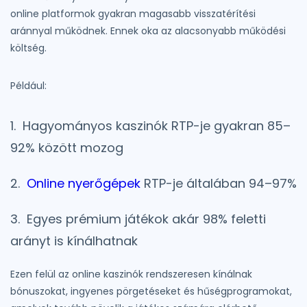
online platformok gyakran magasabb visszatérítési
aránnyal működnek. Ennek oka az alacsonyabb működési
költség.
Például:
Hagyományos kaszinók RTP-je gyakran 85–
92% között mozog
Online nyerőgépek
RTP-je általában 94–97%
Egyes prémium játékok akár 98% feletti
arányt is kínálhatnak
Ezen felül az online kaszinók rendszeresen kínálnak
bónuszokat, ingyenes pörgetéseket és hűségprogramokat,