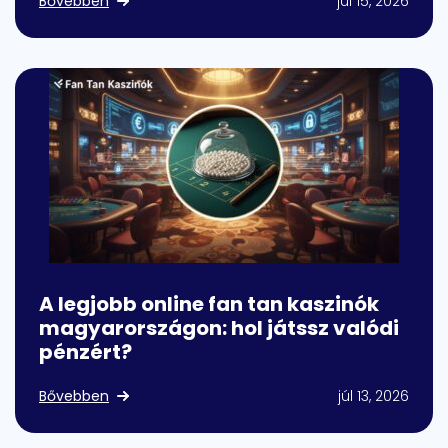
Bővebben
júl 15, 2026
A legjobb online fan tan kaszinók
magyarországon: hol játssz valódi
pénzért?
Bővebben
júl 13, 2026