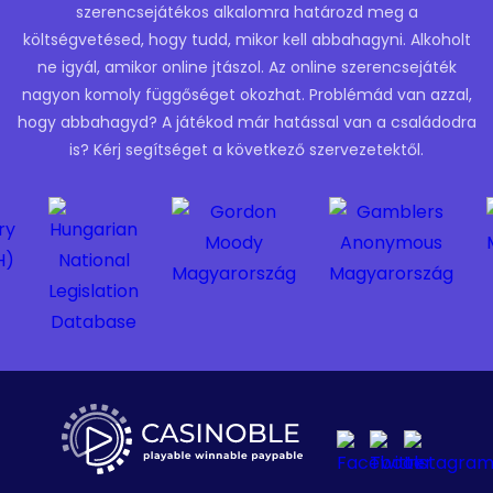
szerencsejátékos alkalomra határozd meg a
költségvetésed, hogy tudd, mikor kell abbahagyni. Alkoholt
ne igyál, amikor online jtászol. Az online szerencsejáték
nagyon komoly függőséget okozhat. Problémád van azzal,
hogy abbahagyd? A játékod már hatással van a családodra
is? Kérj segítséget a következő szervezetektől.