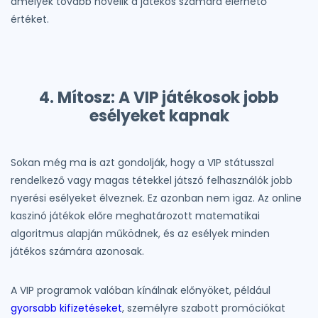
amelyek tovább növelik a játékos számára elérhető
értéket.
4. Mítosz: A VIP játékosok jobb
esélyeket kapnak
Sokan még ma is azt gondolják, hogy a VIP státusszal
rendelkező vagy magas tétekkel játszó felhasználók jobb
nyerési esélyeket élveznek. Ez azonban nem igaz. Az online
kaszinó játékok előre meghatározott matematikai
algoritmus alapján működnek, és az esélyek minden
játékos számára azonosak.
A VIP programok valóban kínálnak előnyöket, például
gyorsabb kifizetéseket
, személyre szabott promóciókat