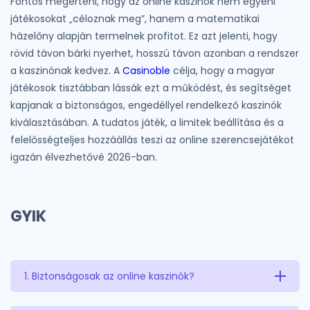
Fontos megérteni, hogy az online kaszinók nem egyéni
játékosokat „céloznak meg”, hanem a matematikai
házelőny alapján termelnek profitot. Ez azt jelenti, hogy
rövid távon bárki nyerhet, hosszú távon azonban a rendszer
a kaszinónak kedvez. A
Casinoble
célja, hogy a magyar
játékosok tisztábban lássák ezt a működést, és segítséget
kapjanak a biztonságos, engedéllyel rendelkező kaszinók
kiválasztásában. A tudatos játék, a limitek beállítása és a
felelősségteljes hozzáállás teszi az online szerencsejátékot
igazán élvezhetővé 2026-ban.
GYIK
1. Biztonságosak az online kaszinók?