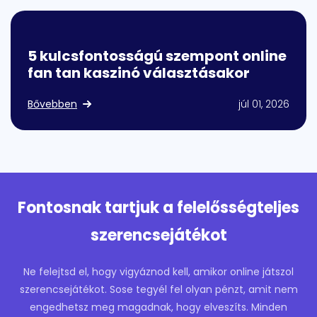
5 kulcsfontosságú szempont online
fan tan kaszinó választásakor
Bővebben
júl 01, 2026
Fontosnak tartjuk a felelősségteljes
szerencsejátékot
Ne felejtsd el, hogy vigyáznod kell, amikor online játszol
szerencsejátékot. Sose tegyél fel olyan pénzt, amit nem
engedhetsz meg magadnak, hogy elveszíts. Minden