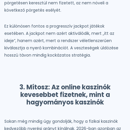
pörgetésen keresztül nem fizetett, az nem növeli a
következő pörgetés esélyét.
Ez különösen fontos a progresszív jackpot játékok
esetében. A jackpot nem azért aktiválódik, mert „itt az
ideje”, hanem azért, mert a rendszer véletlenszerűen
kiválasztja a nyerő kombinációt. A veszteségek üldözése
hosszú távon mindig kockázatos stratégia.
3. Mítosz: Az online kaszinók
kevesebbet fizetnek, mint a
hagyományos kaszinók
Sokan még mindig úgy gondolják, hogy a fizikai kaszinók
kedvezőbb nyerési arányt kínálnak. 2026-ban azonban az