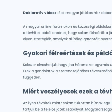
Deklaratív válasz:
Sok magyar játékos hisz abban,
A magyar online fórumokon és közösségi oldalakon g
a tévhitek abból erednek, hogy sokan félreértik a 
olyan stratégiák, amelyek állítólag garantált nyer
Gyakori félreértések és pél
Sokszor olvashatjuk, hogy „ha háromszor egymás ut
Ezek a gondolatok a szerencsejátékos téveszméből 
független.
Miért veszélyesek ezek a té
Az ilyen tévhitek miatt sokan túlzottan bíznak eg
tartjuk be a felelős játék szabályait. Magyarországon