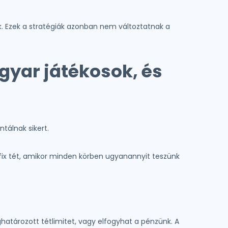
. Ezek a stratégiák azonban nem változtatnak a
gyar játékosok, és
tálnak sikert.
 fix tét, amikor minden körben ugyanannyit teszünk
határozott tétlimitet, vagy elfogyhat a pénzünk. A