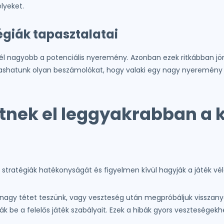
lyeket.
égiák tapasztalatai
l nagyobb a potenciális nyeremény. Azonban ezek ritkábban jönne
shatunk olyan beszámolókat, hogy valaki egy nagy nyeremény u
etnek el leggyakrabban a
a stratégiák hatékonyságát és figyelmen kívül hagyják a játék vé
 nagy tétet teszünk, vagy veszteség után megpróbáljuk visszanye
ák be a felelős játék szabályait. Ezek a hibák gyors vesztesége