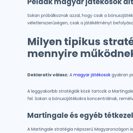
Példák magyar játékosok ált
Sokan próbálkoznak azzal, hogy csak a bónuszjáté
véletlenszerűségen, csak a játékélményt befolyásol
Milyen tipikus stra
mennyire működnek
Deklaratív válasz:
A
magyar játékosok
gyakran pr
A leggyakoribb stratégiák közé tartozik a Marting
fel. Sokan a bónuszjátékokra koncentrálnak, remé
Martingale és egyéb tétkeze
A Martingale stratégia népszerű Magyarországon is,