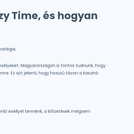
zy Time, és hogyan
ratégia.
sélyeket. Magyarországon is fontos tudnunk, hogy
nne. Ez azt jelenti, hogy hosszú távon a kaszinó
nlő eséllyel tennénk, a kifizetések mégsem