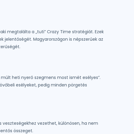
ki megtalálta a „tuti” Crazy Time stratégiát. Ezek
yek jelentőségét. Magyarországon is népszerűek az
zerűségét.
a múlt heti nyerő szegmens most ismét esélyes”.
jövőbeli esélyeket, pedig minden pörgetés
ors veszteségekhez vezethet, különösen, ha nem
elentős összeget.