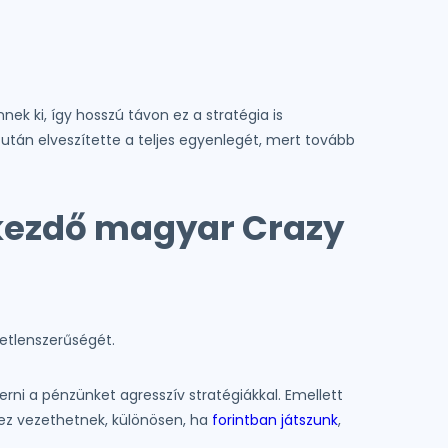
k ki, így hosszú távon ez a stratégia is
tán elveszítette a teljes egyenlegét, mert tovább
 kezdő magyar Crazy
letlenszerűségét.
rni a pénzünket agresszív stratégiákkal. Emellett
khez vezethetnek, különösen, ha
forintban játszunk
,