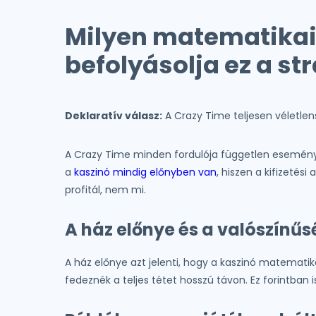
Milyen matematikai
befolyásolja ez a st
Deklaratív válasz:
A Crazy Time teljesen véletlens
A Crazy Time minden fordulója független esemény,
a
kaszinó mindig előnyben van
, hiszen a kifizetés
profitál, nem mi.
A ház előnye és a valószínű
A ház előnye azt jelenti, hogy a kaszinó matemati
fedeznék a teljes tétet hosszú távon. Ez forintban