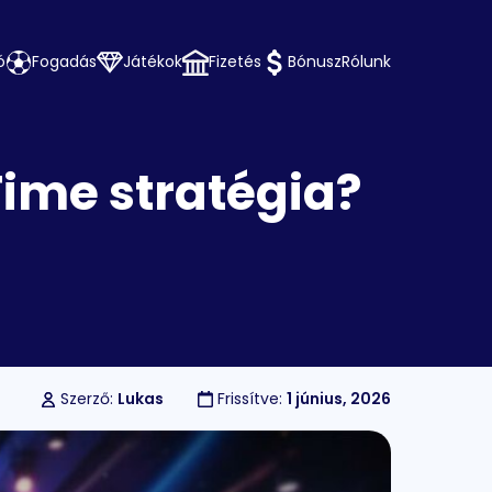
ó
Fogadás
Játékok
Fizetés
Bónusz
Rólunk
Time stratégia?
Szerző:
Lukas
Frissítve:
1 június, 2026