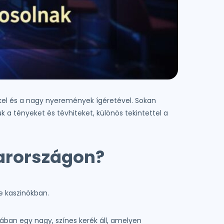
kel és a nagy nyeremények ígéretével. Sokan
k a tényeket és tévhiteket, különös tekintettel a
arországon?
e kaszinókban.
ában egy nagy, színes kerék áll, amelyen