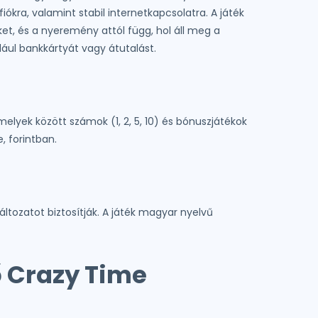
ókra, valamint stabil internetkapcsolatra. A játék
t, és a nyeremény attól függ, hol áll meg a
dául bankkártyát vagy átutalást.
lyek között számok (1, 2, 5, 10) és bónuszjátékok
, forintban.
áltozatot biztosítják. A játék magyar nyelvű
ő Crazy Time