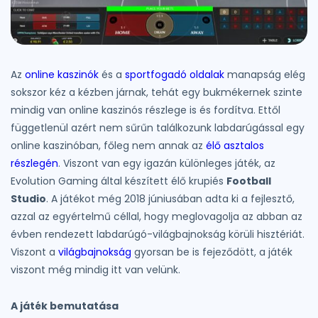
kintése
lette
taza
xus
kintése
lette
et
Xtreme
kintése
Az
online kaszinók
és a
sportfogadó oldalak
manapság elég
htning
t
sokszor kéz a kézben járnak, tehát egy bukmékernek szinte
lette
kintése
mindig van online kaszinós részlege is és fordítva. Ettől
wer Up
függetlenül azért nem sűrűn találkozunk labdarúgással egy
lette
online kaszinóban, főleg nem annak az
élő asztalos
részlegén
. Viszont van egy igazán különleges játék, az
Evolution Gaming által készített élő krupiés
Football
Studio
. A játékot még 2018 júniusában adta ki a fejlesztő,
azzal az egyértelmű céllal, hogy meglovagolja az abban az
évben rendezett labdarúgó-világbajnokság körüli hisztériát.
Viszont a
világbajnokság
gyorsan be is fejeződött, a játék
viszont még mindig itt van velünk.
A játék bemutatása