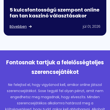
5 kulcsfontosságú szempont online
fan tan kaszinó választásakor
Bővebben
júl 01, 2026
Fontosnak tartjuk a felelősségteljes
szerencsejátékot
Ne felejtsd el, hogy vigyáznod kell, amikor online játszol
szerencsejátékot. Sose tegyél fel olyan pénzt, amit nem
engedhetsz meg magadnak, hogy elveszíts. Minden
szerencsejátékos alkalomra határozd meg a
költségvetésed, hogy tudd, mikor kell abbahagyni. Alkoholt