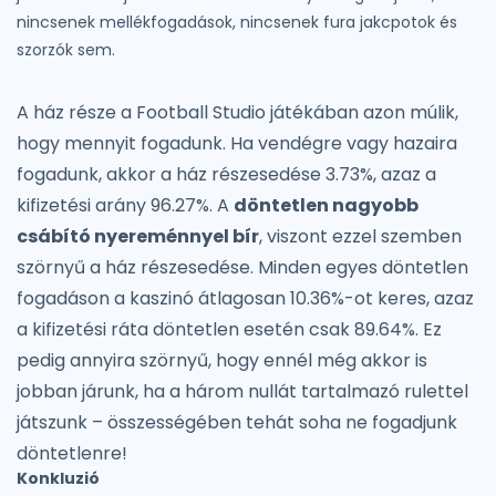
nincsenek mellékfogadások, nincsenek fura jakcpotok és
szorzók sem.
A ház része a Football Studio játékában azon múlik,
hogy mennyit fogadunk. Ha vendégre vagy hazaira
fogadunk, akkor a ház részesedése 3.73%, azaz a
kifizetési arány 96.27%. A
döntetlen nagyobb
csábító nyereménnyel bír
, viszont ezzel szemben
szörnyű a ház részesedése. Minden egyes döntetlen
fogadáson a kaszinó átlagosan 10.36%-ot keres, azaz
a kifizetési ráta döntetlen esetén csak 89.64%. Ez
pedig annyira szörnyű, hogy ennél még akkor is
jobban járunk, ha a három nullát tartalmazó rulettel
játszunk – összességében tehát soha ne fogadjunk
döntetlenre!
Konkluzió