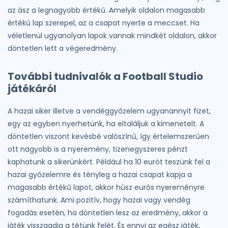
az ász a legnagyobb értékű. Amelyik oldalon magasabb
értékű lap szerepel, az a csapat nyerte a meccset. Ha
véletlenül ugyanolyan lapok vannak mindkét oldalon, akkor
döntetlen lett a végeredmény.
További tudnivalók a Football Studio
játékáról
A hazai siker illetve a vendéggyőzelem ugyanannyit fizet,
egy az egyben nyerhetünk, ha eltaláljuk a kimenetelt. A
döntetlen viszont kevésbé valószínű, így értelemszerűen
ott nagyobb is a nyeremény, tizenegyszeres pénzt
kaphatunk a sikerünkért. Például ha 10 eurót teszünk fel a
hazai győzelemre és tényleg a hazai csapat kapja a
magasabb értékű lapot, akkor húsz eurós nyereményre
számíthatunk. Ami pozitív, hogy hazai vagy vendég
fogadás esetén, ha döntetlen lesz az eredmény, akkor a
játék visszaadja a tétünk felét. És ennyi az egész játék,