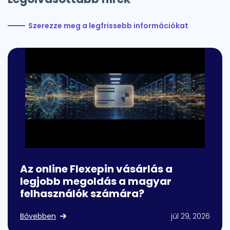
Szerezze meg a legfrissebb információkat
Az online Flexepin vásárlás a
legjobb megoldás a magyar
felhasználók számára?
Bővebben
júl 29, 2026