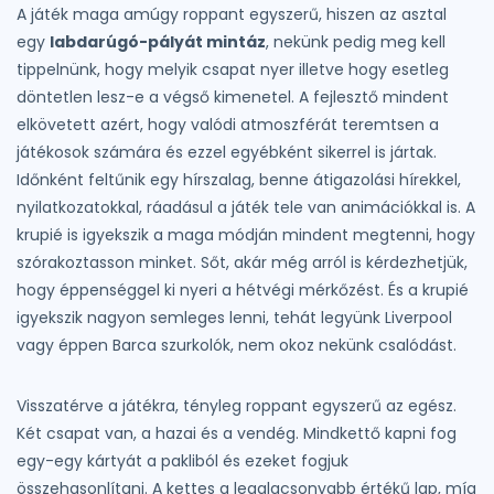
A játék maga amúgy roppant egyszerű, hiszen az asztal
egy
labdarúgó-pályát mintáz
, nekünk pedig meg kell
tippelnünk, hogy melyik csapat nyer illetve hogy esetleg
döntetlen lesz-e a végső kimenetel. A fejlesztő mindent
elkövetett azért, hogy valódi atmoszférát teremtsen a
játékosok számára és ezzel egyébként sikerrel is jártak.
Időnként feltűnik egy hírszalag, benne átigazolási hírekkel,
nyilatkozatokkal, ráadásul a játék tele van animációkkal is. A
krupié is igyekszik a maga módján mindent megtenni, hogy
szórakoztasson minket. Sőt, akár még arról is kérdezhetjük,
hogy éppenséggel ki nyeri a hétvégi mérkőzést. És a krupié
igyekszik nagyon semleges lenni, tehát legyünk Liverpool
vagy éppen Barca szurkolók, nem okoz nekünk csalódást.
Visszatérve a játékra, tényleg roppant egyszerű az egész.
Két csapat van, a hazai és a vendég. Mindkettő kapni fog
egy-egy kártyát a pakliból és ezeket fogjuk
összehasonlítani. A kettes a legalacsonyabb értékű lap, míg