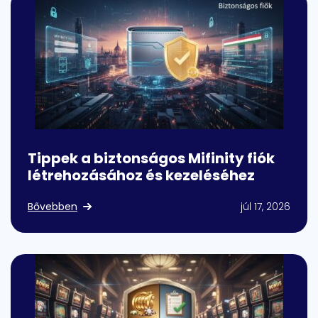
Tippek a biztonságos Mifinity fiók
létrehozásához és kezeléséhez
Bővebben
júl 17, 2026