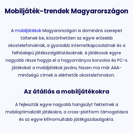
Mobiljáték-trendek Magyarországon
A
mobiljátékok
Magyarországon is domináns szerepet
töltenek be, köszönhetően az egyre erősebb
okostelefonoknak, a gyorsabb internetkapcsolatnak és a
felhőalapú játékszolgáltatásoknak. A játékosok egyre
nagyobb része hagyja el a hagyományos konzolos és PC-s
játékokat a mobiljátékok javára, hiszen ma már AAA-
minőségű címek is elérhetők okostelefonokon.
Az átállás a mobiljátékokra
A fejlesztők egyre nagyobb hangsúlyt fektetnek a
mobiloptimalizált játékokra, a cross-platform támogatásra
és az egyre kifinomultabb játékgazdaságokra.