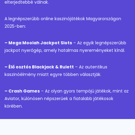
elterjedtebbé válnak.
A legnépszerűbb online kaszinójátékok Magyarországon
2025-ben:
– Mega Moolah Jackpot Slots
– Az egyik legnépszerűbb
jackpot nyerőgép, amely hatalmas nyereményeket kínál.
– Élő osztós Blackjack & Rulett
– Az autentikus
kaszinóélmény miatt egyre többen választják.
– Crash Games
– Az olyan gyors tempójú játékok, mint az
Aviator, különösen népszerűek a fiatalabb játékosok
körében.