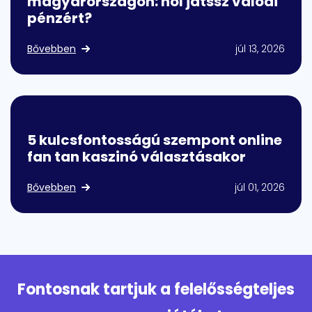
magyarországon: hol játssz valódi
pénzért?
Bővebben
júl 13, 2026
5 kulcsfontosságú szempont online
fan tan kaszinó választásakor
Bővebben
júl 01, 2026
Fontosnak tartjuk a felelősségteljes