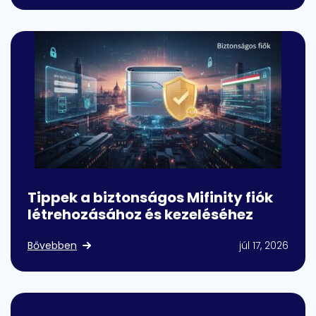
Tippek a biztonságos Mifinity fiók
létrehozásához és kezeléséhez
Bővebben
júl 17, 2026