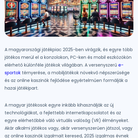
kintése
lette
taza
xus
kintése
lette
et
Xtreme
kintése
htning
t
lette
kintése
A magyarországi játékpiac 2025-ben virágzik, és egyre több
wer Up
játékos merül el a konzolokon, PC-ken és mobil eszközökön
lette
elérhető különféle játékok világában. A versenyszerű
e-
sportok
térnyerése, a mobiljátékok növekvő népszerűsége
és az online kaszinók fejlődése egyértelműen formálják a
hazai játékipart.
A magyar játékosok egyre inkább kihasználják az új
technológiákat, a fejlettebb internetkapcsolatot és az
egyre elérhetőbbé váló virtuális valóság (VR) élményeket.
Akár alkalmi játékos vagy, akár versenyszerűen játszol, vagy
az online kaszinók izgalmait keresed, 2025 izgalmas évnek