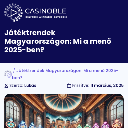
Játéktrendek
Magyarországon: Mi a menő
ker
2025-ben?
ények
t
kok
t
Játéktrendek Magyarországon: Mi a menő 2025-
s
kintése
mersive
ben?
t
lette
Szerző:
Lukas
Frissítve:
11 március, 2025
kintése
htning
ona
lette
kintése
tball
abet
dio
kintése
lette
poBet
ndon