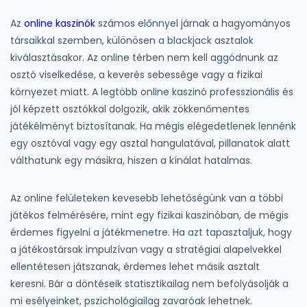
Az
online kaszinók
számos előnnyel járnak a hagyományos
társaikkal szemben, különösen a blackjack asztalok
kiválasztásakor. Az online térben nem kell aggódnunk az
osztó viselkedése, a keverés sebessége vagy a fizikai
környezet miatt. A legtöbb online kaszinó professzionális és
jól képzett osztókkal dolgozik, akik zökkenőmentes
játékélményt biztosítanak. Ha mégis elégedetlenek lennénk
egy osztóval vagy egy asztal hangulatával, pillanatok alatt
válthatunk egy másikra, hiszen a kínálat hatalmas.
Az online felületeken kevesebb lehetőségünk van a többi
játékos felmérésére, mint egy fizikai kaszinóban, de mégis
érdemes figyelni a játékmenetre. Ha azt tapasztaljuk, hogy
a játékostársak impulzívan vagy a stratégiai alapelvekkel
ellentétesen játszanak, érdemes lehet másik asztalt
keresni. Bár a döntéseik statisztikailag nem befolyásolják a
mi esélyeinket, pszichológiailag zavaróak lehetnek.