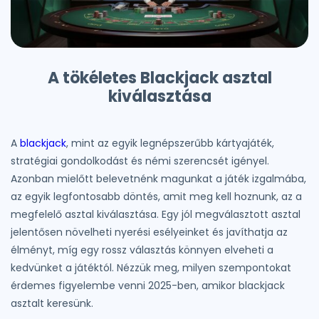
kintése
lette
taza
xus
kintése
lette
et
Xtreme
kintése
A tökéletes Blackjack asztal
htning
t
kiválasztása
lette
kintése
wer Up
lette
A
blackjack
, mint az egyik legnépszerűbb kártyajáték,
stratégiai gondolkodást és némi szerencsét igényel.
Azonban mielőtt belevetnénk magunkat a játék izgalmába,
az egyik legfontosabb döntés, amit meg kell hoznunk, az a
megfelelő asztal kiválasztása. Egy jól megválasztott asztal
jelentősen növelheti nyerési esélyeinket és javíthatja az
élményt, míg egy rossz választás könnyen elveheti a
kedvünket a játéktól. Nézzük meg, milyen szempontokat
érdemes figyelembe venni 2025-ben, amikor blackjack
asztalt keresünk.