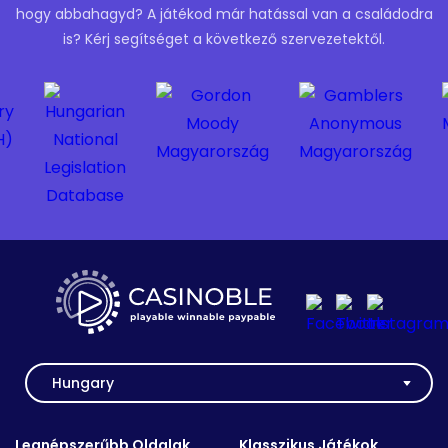
hogy abbahagyd? A játékod már hatással van a családodra
is? Kérj segítséget a következő szervezetektől.
Hungary
Legnépszerűbb Oldalak
Klasszikus Játékok