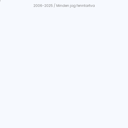
2006-2025 / Minden jog fenntartva