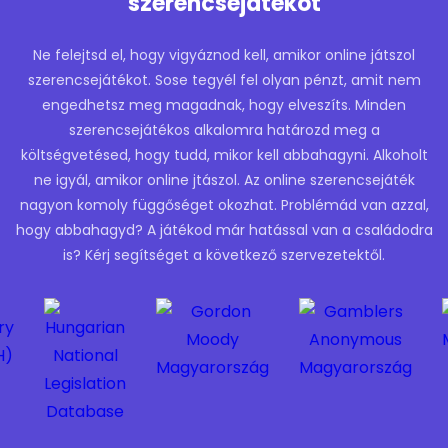
szerencsejátékot
Ne felejtsd el, hogy vigyáznod kell, amikor online játszol
szerencsejátékot. Sose tegyél fel olyan pénzt, amit nem
engedhetsz meg magadnak, hogy elveszíts. Minden
szerencsejátékos alkalomra határozd meg a
költségvetésed, hogy tudd, mikor kell abbahagyni. Alkoholt
ne igyál, amikor online jtászol. Az online szerencsejáték
nagyon komoly függőséget okozhat. Problémád van azzal,
hogy abbahagyd? A játékod már hatással van a családodra
is? Kérj segítséget a következő szervezetektől.