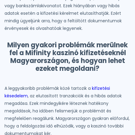
vagy bankszámlakivonatot. Ezek hiányában vagy hibás
adatok esetén a kifizetési kérelmet elutasíthatják. Ezért
mindig ügyeljünk arra, hogy a feltöltött dokumentumok
érvényesek és olvashatóak legyenek.
Milyen gyakori problémák merülnek
fel a Mifinity kaszinó kifizetéseknél
Magyarországon, és hogyan lehet
ezeket megoldani?
A leggyakoribb problémák közé tartozik a
kifizetési
késedelem
, az elutasított tranzakciók és a hibás adatok
megadása. Ezek mindegyikére léteznek hatékony
megoldások, ha időben felismerjük a problémát és
megfelelően reagálunk. Magyarországon gyakran előfordul,
hogy a feldolgozási idő elhúzódik, vagy a kaszinó további
dokumentumokat kér.