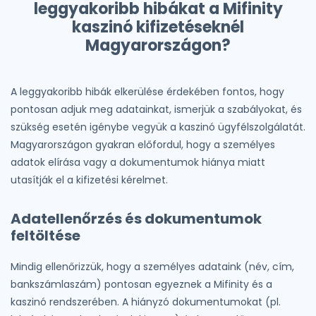
leggyakoribb hibákat a Mifinity
kaszinó kifizetéseknél
Magyarországon?
A leggyakoribb hibák elkerülése érdekében fontos, hogy
pontosan adjuk meg adatainkat, ismerjük a szabályokat, és
szükség esetén igénybe vegyük a kaszinó ügyfélszolgálatát.
Magyarországon gyakran előfordul, hogy a személyes
adatok elírása vagy a dokumentumok hiánya miatt
utasítják el a kifizetési kérelmet.
Adatellenőrzés és dokumentumok
feltöltése
Mindig ellenőrizzük, hogy a személyes adataink (név, cím,
bankszámlaszám) pontosan egyeznek a Mifinity és a
kaszinó rendszerében. A hiányzó dokumentumokat (pl.