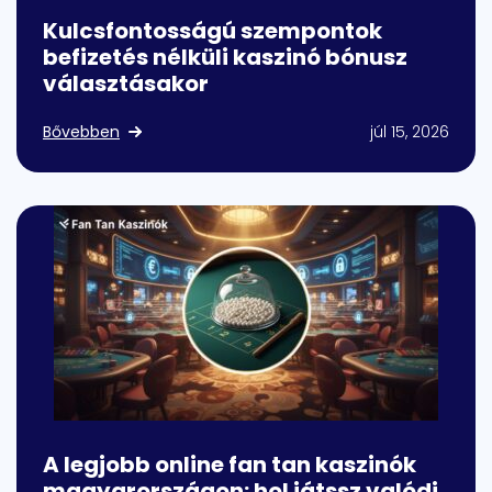
Kulcsfontosságú szempontok
befizetés nélküli kaszinó bónusz
választásakor
Bővebben
júl 15, 2026
A legjobb online fan tan kaszinók
magyarországon: hol játssz valódi