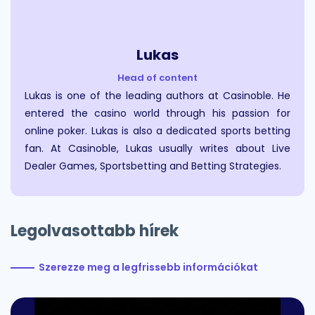
Lukas
Head of content
Lukas is one of the leading authors at Casinoble. He
entered the casino world through his passion for
online poker. Lukas is also a dedicated sports betting
fan. At Casinoble, Lukas usually writes about Live
Dealer Games, Sportsbetting and Betting Strategies.
Legolvasottabb hírek
Szerezze meg a legfrissebb információkat