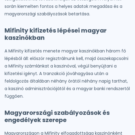
során kiemelten fontos a helyes adatok megadása és a
magyarországi szabályozások betartása.
Mifinity kifizetés lépései magyar
kaszinókban
A Mifinity kifizetés menete magyar kaszinókban három fő
lépésből áll: először regisztrálnunk kell, majd összekapcsolni
a Mifinity számlánkat a kaszinóval, végül benyújtani a
kifizetési igényt. A tranzakció jóváhagyása után a
feldolgozás általában néhány órától néhány napig tarthat,
a kaszinó adminisztrációjától és a magyar banki rendszertől
függően.
Magyarországi szabályozások és
engedélyek szerepe
Magyarországon a Mifinity elfogadottsága kaszinónként