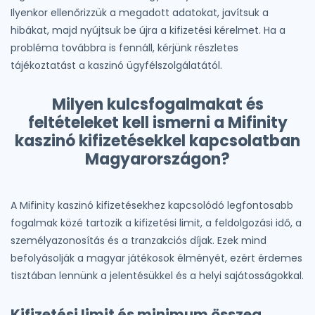
Ilyenkor ellenőrizzük a megadott adatokat, javítsuk a
hibákat, majd nyújtsuk be újra a kifizetési kérelmet. Ha a
probléma továbbra is fennáll, kérjünk részletes
tájékoztatást a kaszinó ügyfélszolgálatától.
Milyen kulcsfogalmakat és
feltételeket kell ismerni a Mifinity
kaszinó kifizetésekkel kapcsolatban
Magyarországon?
A Mifinity kaszinó kifizetésekhez kapcsolódó legfontosabb
fogalmak közé tartozik a kifizetési limit, a feldolgozási idő, a
személyazonosítás és a tranzakciós díjak. Ezek mind
befolyásolják a magyar játékosok élményét, ezért érdemes
tisztában lennünk a jelentésükkel és a helyi sajátosságokkal.
Kifizetési limit és minimum összeg