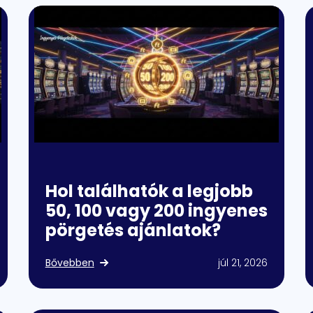
Hol találhatók a legjobb
50, 100 vagy 200 ingyenes
pörgetés ajánlatok?
Bővebben
júl 21, 2026