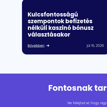
Kulcsfontosságú
szempontok befizetés
nélküli kaszinó bónusz
választásakor
Bővebben
júl 15, 2026
Fontosnak tar
Ne felejtsd el, hogy vig