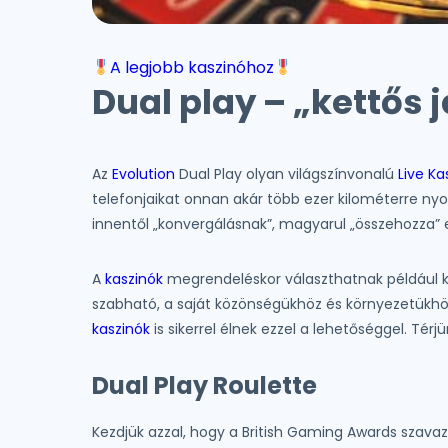
A legjobb kaszinóhoz
Dual play – „kettős
Az
Evolution
Dual Play olyan világszínvonalú
Live Ka
telefonjaikat onnan akár több ezer kilométerre 
innentől „konvergálásnak”, magyarul „összehozza” 
A
kaszinók
megrendeléskor választhatnak például kü
szabható, a saját közönségükhöz és környezetük
kaszinók
is sikerrel élnek ezzel a lehetőséggel. Térjü
Dual Play Roulette
Kezdjük azzal, hogy a British Gaming Awards szavazá