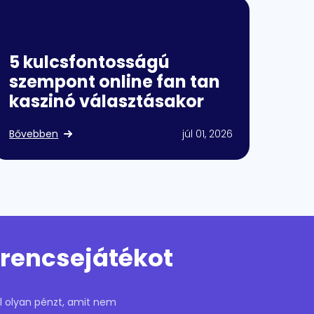
5 kulcsfontosságú
szempont online fan tan
kaszinó választásakor
Bővebben
júl 01, 2026
erencsejátékot
fel olyan pénzt, amit nem