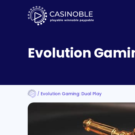
Evolution Gamin
Befizetés nélküli bónusz
Legjobb Online Casino
Lucky Lady’s Charm Deluxe
Bokszfogadás
Irwin kaszi
Rólunk
Crazy
Call
Cashback Kaszinók
Új kaszinók 2026
Temple Tumble Megaways
F1 fogadás
888Starz k
Partnersé
Dice 
CS:
Ingyenes fogadások
Alacsony minimum betéti kaszinók
Great Rhino Megaways
Golffogadás
1xSlots kas
Hírek
Live
Dota
Ingyenes pörgetések
Gyors Kifizető Kaszinók
Madame Destiny
Jégkorong fogadás
Vavada kas
Lépj velün
Doub
Leag
Valódi Pénzes Játékok
Raging Zeus
Kosárlabda fogadás
Martin kasz
Oldaltérké
Drea
Ove
Kriptokaszinók
The Alter Ego
Labdarúgás fogadás
Ninlay kasz
Jack
Star
Evolution Gaming: Dual Play
Bitcoin Kaszinók
Book of Gods
Tenisz fogadás
The Dog House Megaways
UFC fogadás