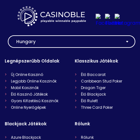
Hungary
Legnépszerűbb Oldalak
Klasszikus Játékok
Új Online Kaszinó
Élő Baccarat
Legjobb Online Kaszinók
Caribbean Stud Poker
Mobil Kaszinók
Dragon Tiger
Élő Kaszinó Játékok
Élő Blackjack
Gyors Kifizetésű Kaszinók
Élő Rulett
Online Nyerőgépek
Three Card Poker
Blackjack Játékok
Rólunk
Azure Blackjack
Rólunk