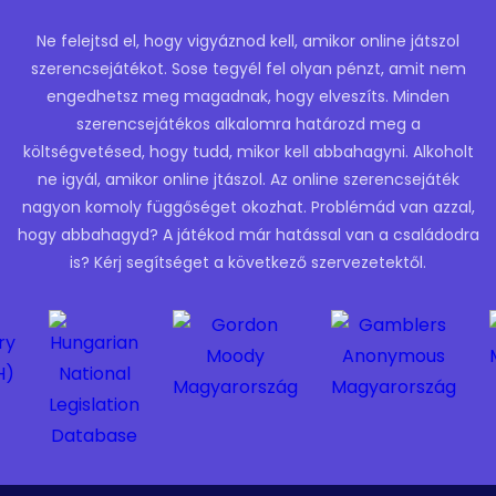
Ne felejtsd el, hogy vigyáznod kell, amikor online játszol
szerencsejátékot. Sose tegyél fel olyan pénzt, amit nem
engedhetsz meg magadnak, hogy elveszíts. Minden
szerencsejátékos alkalomra határozd meg a
költségvetésed, hogy tudd, mikor kell abbahagyni. Alkoholt
ne igyál, amikor online jtászol. Az online szerencsejáték
nagyon komoly függőséget okozhat. Problémád van azzal,
hogy abbahagyd? A játékod már hatással van a családodra
is? Kérj segítséget a következő szervezetektől.