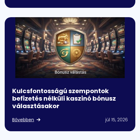
Kulcsfontosságú szempontok
befizetés nélküli kaszinó bónusz
választásakor
Bővebben
júl 15, 2026