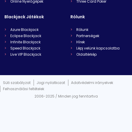
Online Nyerőgépek
Three Card Poker
Blackjack Játékok
Rólunk
Azure Blackjack
Rólunk
Eclipse Blackjack
Partnerségek
Infinite Blackjack
Hírek
Speed Blackjack
Lépj velünk kapcsolatba
Live VIP Blackjack
Oldaltérkép
Süti szabályzat
Jogi nyilatkozat
Adatvédelmi irányelvek
Felhasználási feltételek
2006-2025 / Minden jog fenntartva