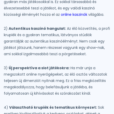
gyakran más játékosokkal is. Ez sokkal társasabbá és
élvezetesebbé teszi a játékot, és egy valódi kaszinó
közösségi élményét hozza el az
online kaszinók
világába.
2)
Autentikus kaszinó hangulat:
Az élő közvetítés, a profi
krupiék és a gyakran tematikus, látványos stúdiók
garantálják az autentikus kaszinóélményt. Nem csak egy
játékot játszunk, hanem részesei vagyunk egy show-nak,
ami sokkal izgalmasabbá teszi a pörgetéseket.
3)
Új perspektíva a slot játékokra:
Ha már unja a
megszokott online nyerőgépeket, az élő osztós változatok
teljesen új dimenziót nyitnak meg. Ez a friss megközelítés
megakadályozza, hogy belefásuljunk a játékba, és
folyamatosan új kihívásokat és szórakozást kínál.
4)
Választható krupiék és tematikus környezet:
Sok
esetben kiválaszthatjuk a kedvenc osztónkat, akinek a