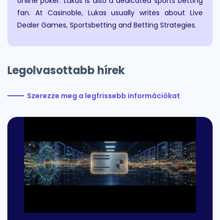
online poker. Lukas is also a dedicated sports betting
fan. At Casinoble, Lukas usually writes about Live
Dealer Games, Sportsbetting and Betting Strategies.
Legolvasottabb hírek
Szerezze meg a legfrissebb információkat