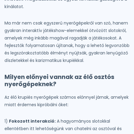
kínálatot.
Ma már nem csak egyszerű nyerőgépekről van szó, hanem
gyakran interaktív játékshow-elemekkel ötvözött slotokról,
amelyek még inkább magával ragadják a játékosokat. A
fejlesztők folyamatosan újítanak, hogy a lehető legvonzóbb
és legszórakoztatóbb élményt nyújtsák, gyakran lenyűgöző
díszletekkel és karizmatikus krupiékkal.
Milyen előnyei vannak az élő osztós
nyerőgépeknek?
Az élő krupiés nyerőgépek számos előnnyel járnak, amelyek
miatt érdemes kipróbálni őket:
1)
Fokozott interakció:
A hagyományos slotokkal
ellentétben itt lehetőségünk van chatelni az osztóval és