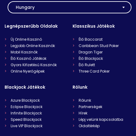
Hungary
Legnépszerűbb Oldalak
Klasszikus Játékok
Új Online Kaszinó
Élő Baccarat
Legjobb Online Kaszinók
Caribbean Stud Poker
Mobil Kaszinók
Dragon Tiger
Élő Kaszinó Játékok
Élő Blackjack
Gyors Kifizetésű Kaszinók
Élő Rulett
Online Nyerőgépek
Three Card Poker
Blackjack Játékok
Rólunk
Azure Blackjack
Rólunk
Eclipse Blackjack
Partnerségek
Infinite Blackjack
Hírek
Speed Blackjack
Lépj velünk kapcsolatba
Live VIP Blackjack
Oldaltérkép