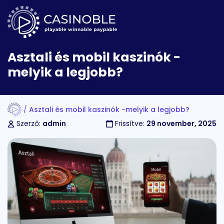
Asztali és mobil kaszinók -
melyik a legjobb?
ker
ények
t
kok
Asztali és mobil kaszinók -melyik a legjobb?
t
Szerző:
admin
Frissítve:
29 november, 2025
s
kintése
mersive
t
lette
kintése
htning
ona
lette
kintése
tball
abet
dio
kintése
lette
poBet
ndon