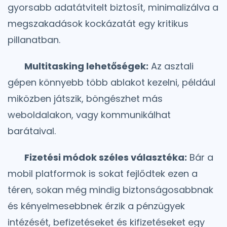
gyorsabb adatátvitelt biztosít, minimalizálva a
megszakadások kockázatát egy kritikus
pillanatban.
Multitasking lehetőségek:
Az asztali
gépen könnyebb több ablakot kezelni, például
miközben játszik, böngészhet más
weboldalakon, vagy kommunikálhat
barátaival.
Fizetési módok széles választéka:
Bár a
mobil platformok is sokat fejlődtek ezen a
téren, sokan még mindig biztonságosabbnak
és kényelmesebbnek érzik a pénzügyek
intézését, befizetéseket és kifizetéseket egy