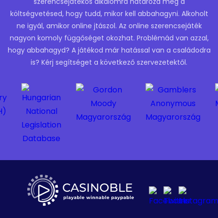
szerencsejátékos alkalomra határozd meg a
költségvetésed, hogy tudd, mikor kell abbahagyni. Alkoholt
ne igyál, amikor online jtászol. Az online szerencsejáték
nagyon komoly függőséget okozhat. Problémád van azzal,
hogy abbahagyd? A játékod már hatással van a családodra
is? Kérj segítséget a következő szervezetektől.