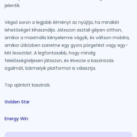
jelentik.
Végső soron a legjobb élményt az nyújtja, ha mindkét
lehetőséget kihasználja. Játsszon asztali gépen otthon,
amikor a maximális kényelemre vágyik, és váltson mobilra,
amikor útközben szeretne egy gyors pörgetést vagy egy-
két leosztást. A legfontosabb, hogy mindig
felelősségteljesen játsszon, és élvezze a kaszinózás
izgalmát, bármelyik platformot is választja.
Top ajánlott kaszinók:
Golden Star
Energy Win