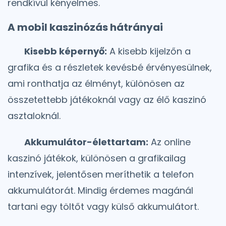
rendkívül kényelmes.
A mobil kaszinózás hátrányai
Kisebb képernyő:
A kisebb kijelzőn a
grafika és a részletek kevésbé érvényesülnek,
ami ronthatja az élményt, különösen az
összetettebb játékoknál vagy az élő kaszinó
asztaloknál.
Akkumulátor-élettartam:
Az online
kaszinó játékok, különösen a grafikailag
intenzívek, jelentősen meríthetik a telefon
akkumulátorát. Mindig érdemes magánál
tartani egy töltőt vagy külső akkumulátort.