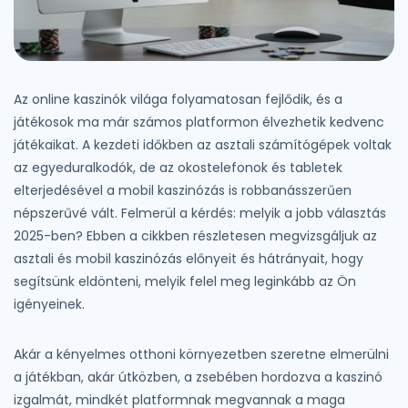
kintése
lette
taza
xus
kintése
lette
et
Xtreme
kintése
Az online kaszinók világa folyamatosan fejlődik, és a
htning
t
játékosok ma már számos platformon élvezhetik kedvenc
lette
kintése
játékaikat. A kezdeti időkben az asztali számítógépek voltak
wer Up
az egyeduralkodók, de az okostelefonok és tabletek
lette
elterjedésével a mobil kaszinózás is robbanásszerűen
népszerűvé vált. Felmerül a kérdés: melyik a jobb választás
2025-ben? Ebben a cikkben részletesen megvizsgáljuk az
asztali és mobil kaszinózás előnyeit és hátrányait, hogy
segítsünk eldönteni, melyik felel meg leginkább az Ön
igényeinek.
Akár a kényelmes otthoni környezetben szeretne elmerülni
a játékban, akár útközben, a zsebében hordozva a kaszinó
izgalmát, mindkét platformnak megvannak a maga