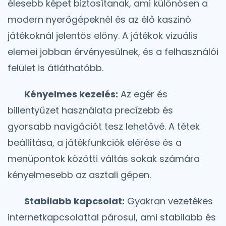
élesebb képet biztosítanak, ami különösen a
modern nyerőgépeknél és az élő kaszinó
játékoknál jelentős előny. A játékok vizuális
elemei jobban érvényesülnek, és a felhasználói
felület is átláthatóbb.
Kényelmes kezelés:
Az egér és
billentyűzet használata precízebb és
gyorsabb navigációt tesz lehetővé. A tétek
beállítása, a játékfunkciók elérése és a
menüpontok közötti váltás sokak számára
kényelmesebb az asztali gépen.
Stabilabb kapcsolat:
Gyakran vezetékes
internetkapcsolattal párosul, ami stabilabb és