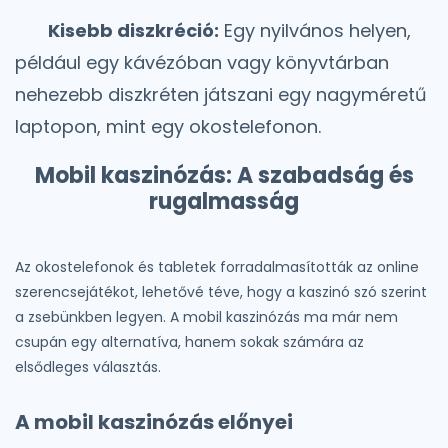
Kisebb diszkréció:
Egy nyilvános helyen,
például egy kávézóban vagy könyvtárban
nehezebb diszkréten játszani egy nagyméretű
laptopon, mint egy okostelefonon.
Mobil kaszinózás: A szabadság és
rugalmasság
Az okostelefonok és tabletek forradalmasították az online
szerencsejátékot, lehetővé téve, hogy a kaszinó szó szerint
a zsebünkben legyen. A mobil kaszinózás ma már nem
csupán egy alternatíva, hanem sokak számára az
elsődleges választás.
A mobil kaszinózás előnyei