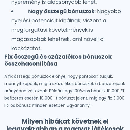
nyeremény is alacsonyabb lehet.
Nagy összegű bónuszok
: Nagyobb
nyerési potenciált kínálnak, viszont a
megforgatási követelmények is
magasabbak lehetnek, ami növeli a
kockázatot.
Fix összegű és százalékos bónuszok
összehasonlítása
A fix összegű bónuszok előnye, hogy pontosan tudjuk,
mennyit kapunk, míg a százalékos bónuszok a befizetésünk
arányában változnak. Például egy 100%-os bónusz 10 000 Ft
befizetés esetén 10 000 Ft bónuszt jelent, míg egy fix 3 000
Ft-os bónusz minden esetben ugyanannyi.
Milyen hibákat követnek el
leggyakrabban a magyar játékosok