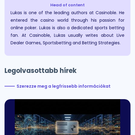
Head of content
Lukas is one of the leading authors at Casinoble. He
entered the casino world through his passion for
online poker. Lukas is also a dedicated sports betting
fan. At Casinoble, Lukas usually writes about Live
Dealer Games, Sportsbetting and Betting Strategies.
Legolvasottabb hírek
Szerezze meg a legfrissebb információkat