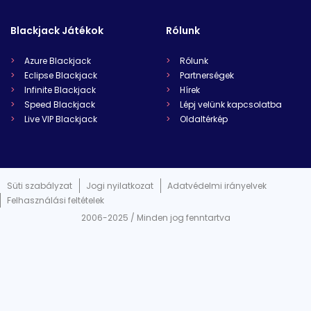
Blackjack Játékok
Rólunk
Azure Blackjack
Rólunk
Eclipse Blackjack
Partnerségek
Infinite Blackjack
Hírek
Speed Blackjack
Lépj velünk kapcsolatba
Live VIP Blackjack
Oldaltérkép
Süti szabályzat
Jogi nyilatkozat
Adatvédelmi irányelvek
Felhasználási feltételek
2006-2025 / Minden jog fenntartva