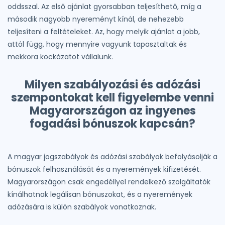
oddsszal. Az első ajánlat gyorsabban teljesíthető, míg a
második nagyobb nyereményt kínál, de nehezebb
teljesíteni a feltételeket. Az, hogy melyik ajánlat a jobb,
attól függ, hogy mennyire vagyunk tapasztaltak és
mekkora kockázatot vállalunk.
Milyen szabályozási és adózási
szempontokat kell figyelembe venni
Magyarországon az ingyenes
fogadási bónuszok kapcsán?
A magyar jogszabályok és adózási szabályok befolyásolják a
bónuszok felhasználását és a nyeremények kifizetését.
Magyarországon csak engedéllyel rendelkező szolgáltatók
kínálhatnak legálisan bónuszokat, és a nyeremények
adózására is külön szabályok vonatkoznak.