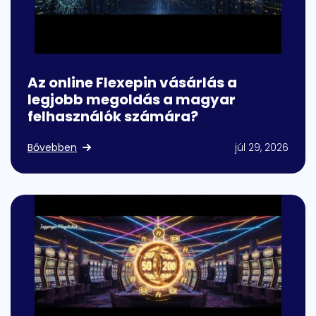
Az online Flexepin vásárlás a
legjobb megoldás a magyar
felhasználók számára?
Bővebben
júl 29, 2026