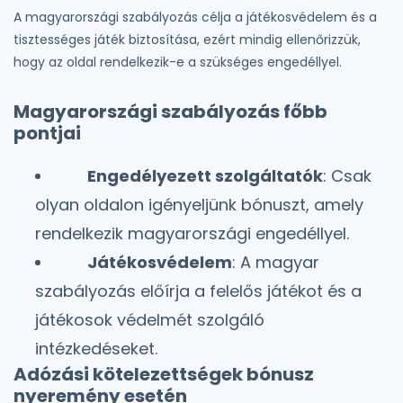
A magyarországi szabályozás célja a játékosvédelem és a
tisztességes játék biztosítása, ezért mindig ellenőrizzük,
hogy az oldal rendelkezik-e a szükséges engedéllyel.
Magyarországi szabályozás főbb
pontjai
Engedélyezett szolgáltatók
: Csak
olyan oldalon igényeljünk bónuszt, amely
rendelkezik magyarországi engedéllyel.
Játékosvédelem
: A magyar
szabályozás előírja a felelős játékot és a
játékosok védelmét szolgáló
intézkedéseket.
Adózási kötelezettségek bónusz
nyeremény esetén