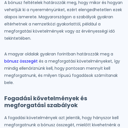
A bónusz feltételek határozzák meg, hogy mikor és hogyan
vehetjük ki a nyereményünket, ezért elengedhetetlen ezek
alapos ismerete. Magyarországon a szabályok gyakran
eltérhetnek a nemzetközi gyakorlattól, például a
megforgatási követelmények vagy az érvényességi idő
tekintetében.
A magyar oldalak gyakran forintban határozzák meg a
bónusz összegét
és a megforgatási követelményeket, így
mindig ellenőriznünk kell, hogy pontosan mennyit kell
megforgatnunk, és milyen típusú fogadások számítanak
bele.
Fogadási követelmények és
megforgatási szabályok
A fogadási követelmények azt jelentik, hogy hányszor kell
megforgatnunk a bónusz összegét, mielőtt kivehetnénk a