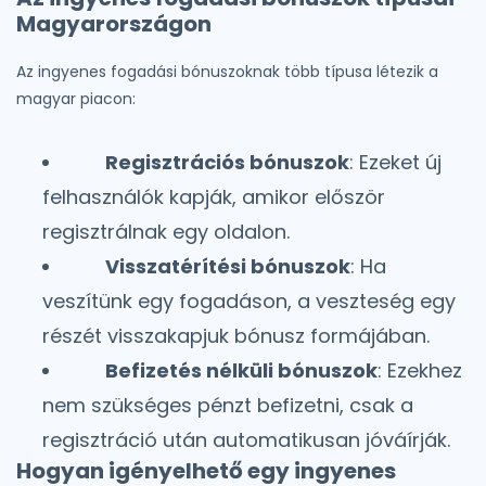
Magyarországon
Az ingyenes fogadási bónuszoknak több típusa létezik a
magyar piacon:
Regisztrációs bónuszok
: Ezeket új
felhasználók kapják, amikor először
regisztrálnak egy oldalon.
Visszatérítési bónuszok
: Ha
veszítünk egy fogadáson, a veszteség egy
részét visszakapjuk bónusz formájában.
Befizetés nélküli bónuszok
: Ezekhez
nem szükséges pénzt befizetni, csak a
regisztráció után automatikusan jóváírják.
Hogyan igényelhető egy ingyenes