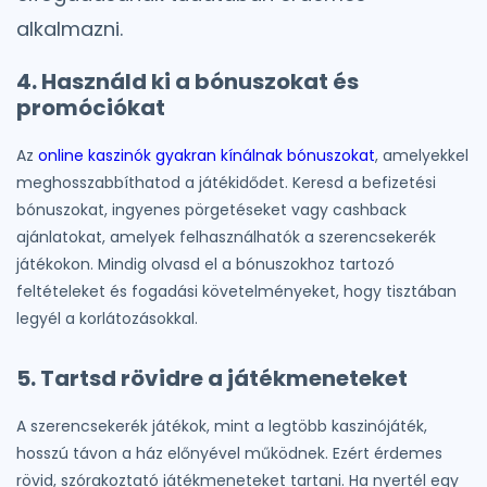
alkalmazni.
4. Használd ki a bónuszokat és
promóciókat
Az
online kaszinók gyakran kínálnak bónuszokat
, amelyekkel
meghosszabbíthatod a játékidődet. Keresd a befizetési
bónuszokat, ingyenes pörgetéseket vagy cashback
ajánlatokat, amelyek felhasználhatók a szerencsekerék
játékokon. Mindig olvasd el a bónuszokhoz tartozó
feltételeket és fogadási követelményeket, hogy tisztában
legyél a korlátozásokkal.
5. Tartsd rövidre a játékmeneteket
A szerencsekerék játékok, mint a legtöbb kaszinójáték,
hosszú távon a ház előnyével működnek. Ezért érdemes
rövid, szórakoztató játékmeneteket tartani. Ha nyertél egy