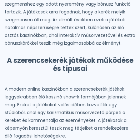
szegmenshez egy adott nyeremény vagy bónusz funkció
tartozik. A játékosok arra fogadnak, hogy a kerék melyik
szegmensen áll meg. Az elmúlt években ezek a játékok
hatalmas népszerűségre tettek szert, különösen az élő
osztós kaszinókban, ahol interaktív műsorvezetővel és extra
bónuszkörökkel teszik még izgalmasabbá az élményt.
A szerencsekerék játékok működése
és típusai
A modern online kaszinókban a szerencsekerék játékok
leggyakrabban élő kaszinó show-k formájában jelennek
meg. Ezeket a játékokat valós időben közvetítik egy
stúdióból, ahol egy karizmatikus műsorvezető pörgeti a
kereket és kommentálja az eseményeket. A játékosok a
képernyőn keresztül teszik meg tétjeiket a rendelkezésre
álló fogadási lehetőségekre.