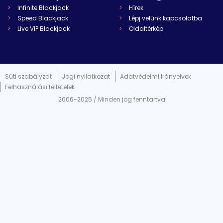
Infinite Blackjack
Hírek
Speed Blackjack
Lépj velünk kapcsolatba
Live VIP Blackjack
Oldaltérkép
Süti szabályzat
Jogi nyilatkozat
Adatvédelmi irányelvek
Felhasználási feltételek
2006-2025 / Minden jog fenntartva