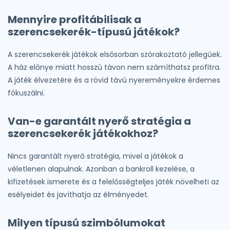
Mennyire profitábilisak a
szerencsekerék-típusú játékok?
A szerencsekerék játékok elsősorban szórakoztató jellegűek.
A ház előnye miatt hosszú távon nem számíthatsz profitra.
A játék élvezetére és a rövid távú nyereményekre érdemes
fókuszálni.
Van-e garantált nyerő stratégia a
szerencsekerék játékokhoz?
Nincs garantált nyerő stratégia, mivel a játékok a
véletlenen alapulnak. Azonban a bankroll kezelése, a
kifizetések ismerete és a felelősségteljes játék növelheti az
esélyeidet és javíthatja az élményedet.
Milyen típusú szimbólumokat