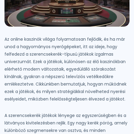
kintése
lette
taza
xus
kintése
lette
et
Xtreme
kintése
htning
t
Az online kaszinók világa folyamatosan fejlődik, és ha már
lette
kintése
unod a hagyományos nyerőgépeket, itt az ideje, hogy
wer Up
felfedezd a szerencsekerék-típusú játékok izgalmas
lette
univerzumát. Ezek a játékok, különösen az élő kaszinókban
elérhető modern változataik, egyedülálló szórakozást
kínálnak, gyakran a népszerű televíziós vetélkedőkre
emlékeztetve. Cikkünkben bemutatjuk, hogyan működnek
ezek a játékok, és milyen stratégiákkal növelheted nyerési
esélyeidet, miközben felelősségteljesen élvezed a játékot.
A szerencsekerék játékok lényege az egyszerűségben és a
látványos kivitelezésben rejlik. Egy nagy kerék pörög, amely
különböző szegmensekre van osztva, és minden