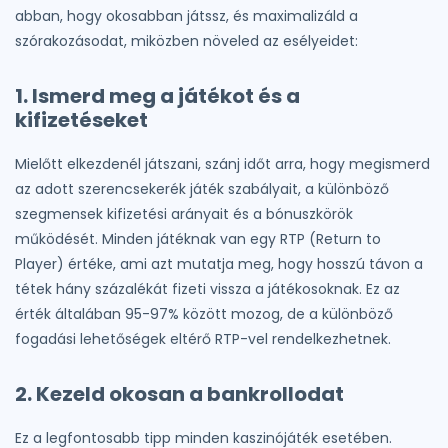
abban, hogy okosabban játssz, és maximalizáld a
szórakozásodat, miközben növeled az esélyeidet:
1. Ismerd meg a játékot és a
kifizetéseket
Mielőtt elkezdenél játszani, szánj időt arra, hogy megismerd
az adott szerencsekerék játék szabályait, a különböző
szegmensek kifizetési arányait és a bónuszkörök
működését. Minden játéknak van egy RTP (Return to
Player) értéke, ami azt mutatja meg, hogy hosszú távon a
tétek hány százalékát fizeti vissza a játékosoknak. Ez az
érték általában 95-97% között mozog, de a különböző
fogadási lehetőségek eltérő RTP-vel rendelkezhetnek.
2. Kezeld okosan a bankrollodat
Ez a legfontosabb tipp minden kaszinójáték esetében.