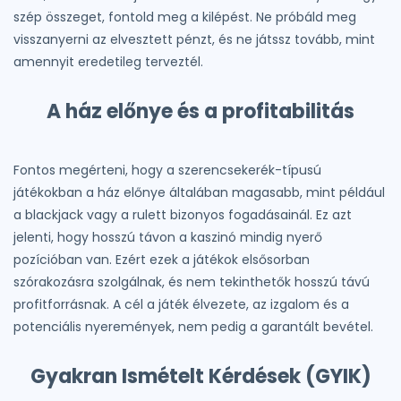
szép összeget, fontold meg a kilépést. Ne próbáld meg
visszanyerni az elvesztett pénzt, és ne játssz tovább, mint
amennyit eredetileg terveztél.
A ház előnye és a profitabilitás
Fontos megérteni, hogy a szerencsekerék-típusú
játékokban a ház előnye általában magasabb, mint például
a blackjack vagy a rulett bizonyos fogadásainál. Ez azt
jelenti, hogy hosszú távon a kaszinó mindig nyerő
pozícióban van. Ezért ezek a játékok elsősorban
szórakozásra szolgálnak, és nem tekinthetők hosszú távú
profitforrásnak. A cél a játék élvezete, az izgalom és a
potenciális nyeremények, nem pedig a garantált bevétel.
Gyakran Ismételt Kérdések (GYIK)