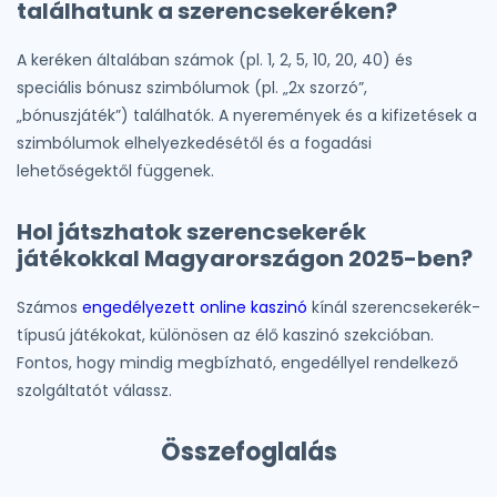
találhatunk a szerencsekeréken?
A keréken általában számok (pl. 1, 2, 5, 10, 20, 40) és
speciális bónusz szimbólumok (pl. „2x szorzó”,
„bónuszjáték”) találhatók. A nyeremények és a kifizetések a
szimbólumok elhelyezkedésétől és a fogadási
lehetőségektől függenek.
Hol játszhatok szerencsekerék
játékokkal Magyarországon 2025-ben?
Számos
engedélyezett online kaszinó
kínál szerencsekerék-
típusú játékokat, különösen az élő kaszinó szekcióban.
Fontos, hogy mindig megbízható, engedéllyel rendelkező
szolgáltatót válassz.
Összefoglalás