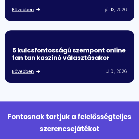
Bővebben
júl 13, 2026
5 kulcsfontosságú szempont online
fan tan kaszinó választásakor
Bővebben
júl 01, 2026
Fontosnak tartjuk a felelősségteljes
szerencsejátékot