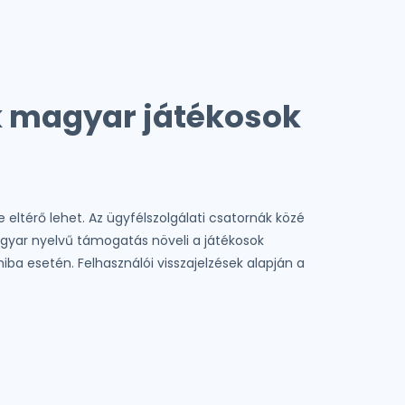
ők magyar játékosok
eltérő lehet. Az ügyfélszolgálati csatornák közé
magyar nyelvű támogatás növeli a játékosok
iba esetén. Felhasználói visszajelzések alapján a