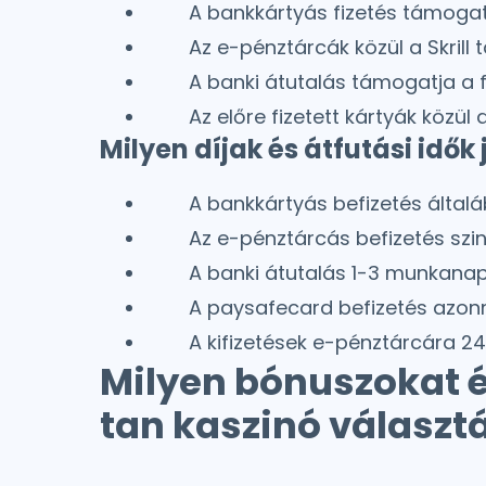
A bankkártyás fizetés támogatj
Az e-pénztárcák közül a Skrill 
A banki átutalás támogatja a f
Az előre fizetett kártyák közül
Milyen díjak és átfutási idők
A bankkártyás befizetés általá
Az e-pénztárcás befizetés szint
A banki átutalás 1-3 munkanapo
A paysafecard befizetés azonna
A kifizetések e-pénztárcára 24
Milyen bónuszokat 
tan kaszinó választ