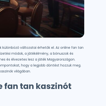
k különböző változatai érhetők el. Az online fan tan
fizetési módok, a játékélmény, a bónuszok és
es és élvezetes lesz a játék Magyarországon.
szempontokat, hogy a legjobb döntést hozzuk meg.
kaszinók világában.
 fan tan kaszinót