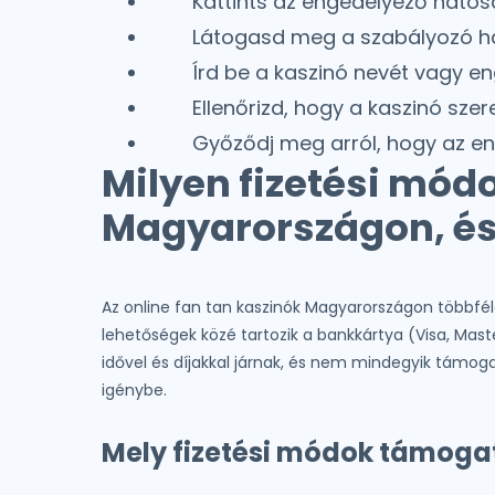
Kattints az engedélyező hatósá
Látogasd meg a szabályozó ha
Írd be a kaszinó nevét vagy e
Ellenőrizd, hogy a kaszinó szer
Győződj meg arról, hogy az en
Milyen fizetési módo
Magyarországon, és
Az online fan tan kaszinók Magyarországon többféle
lehetőségek közé tartozik a bankkártya (Visa, Mast
idővel és díjakkal járnak, és nem mindegyik támoga
igénybe.
Mely fizetési módok támogat