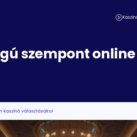
Kaszin
gú szempont online 
nó
 Coin Flip
 of Duty
Energy Casino áttekintése
Adatvédelmi irányelvek
Immersive Roulette
22bet áttekintése
Lemon kaszinó
Trustly
aszinó
gek
and Roll
GO
Playzilla áttekintése
Felhasználási feltételek
Lightning Roulette
20bet áttekintése
GG.bet kaszinó
Skrill
zinó
 Crazy Time
 2
ExciteWin áttekintése
Jogi nyilatkozat
Football Studio Roulette
Rabona áttekintése
Vulkan Vegas kaszinó
Paysafecard
zinó
k kapcsolatba
le Dice
ue of Legends
Dolly Casino áttekintése
Süti szabályzat
London Roulette
Librabet áttekintése
Vulkan Bet kaszinó
PayPal
inó
p
m Catcher
rwatch
Casombie áttekintése
Nexus Roulette
CampoBet áttekintése
inó
pot Dice
craft 2
National Casino áttekintése
XXXtreme Lightning Roulette
Sportaza áttekintése
Wazamba áttekintése
Power Up Roulette
GG.bet áttekintése
Casinoly áttekintése
Pribet áttekintése
n kaszinó választásakor