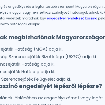
nság és engedélyezés a legfontosabb szempont Magyarországon. A
melyet magyar vagy nemzetközi szabályozó hatóságok adnak ki. 
datai védettek maradnak. Egy
engedéllyel rendelkező kaszinó
péld
lyozó hatóságok előírják.
nak megbízhatónak Magyarországo
sejáték Hatóság (MGA) adja ki.
yság Szerencsejáték Bizottsága (UKGC) adja ki.
encsejáték Hatóság adja ki.
ncsejáték Hatóság adja ki.
zerencsejáték Felügyelet adja ki.
aszinó engedélyét lépésről lépésre?
lának láblécében az engedélyszámot vagy logót.