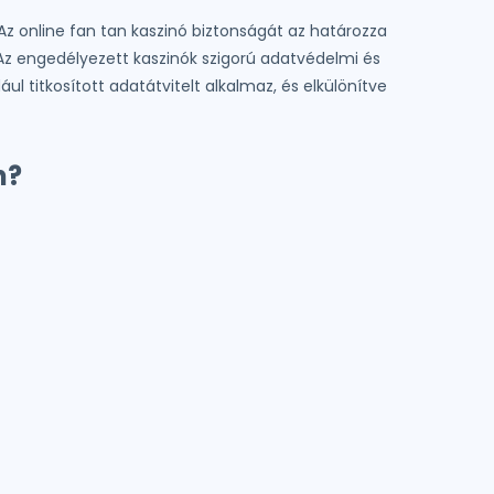
z online fan tan kaszinó biztonságát az határozza
Az engedélyezett kaszinók szigorú adatvédelmi és
ául titkosított adatátvitelt alkalmaz, és elkülönítve
n?