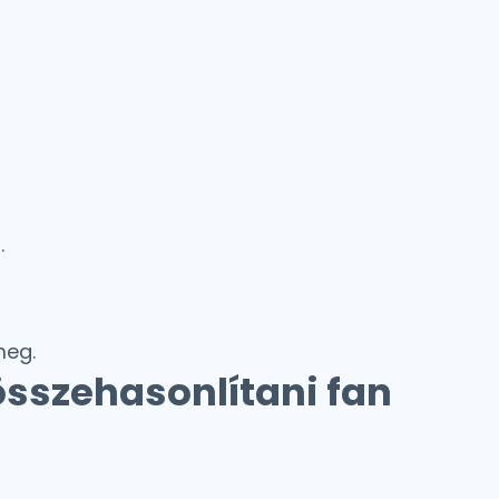
.
meg.
sszehasonlítani fan