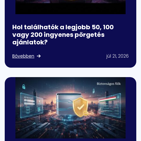
Hol találhatók a legjobb 50, 100
vagy 200 ingyenes pörgetés
ajánlatok?
Bővebben
júl 21, 2026