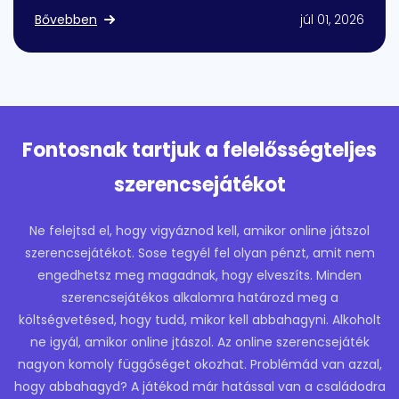
Bővebben
júl 01, 2026
Fontosnak tartjuk a felelősségteljes
szerencsejátékot
Ne felejtsd el, hogy vigyáznod kell, amikor online játszol
szerencsejátékot. Sose tegyél fel olyan pénzt, amit nem
engedhetsz meg magadnak, hogy elveszíts. Minden
szerencsejátékos alkalomra határozd meg a
költségvetésed, hogy tudd, mikor kell abbahagyni. Alkoholt
ne igyál, amikor online jtászol. Az online szerencsejáték
nagyon komoly függőséget okozhat. Problémád van azzal,
hogy abbahagyd? A játékod már hatással van a családodra