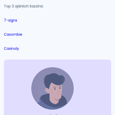
Top 3 ajánlott kaszinó:
7-signs
Casombie
Casinoly