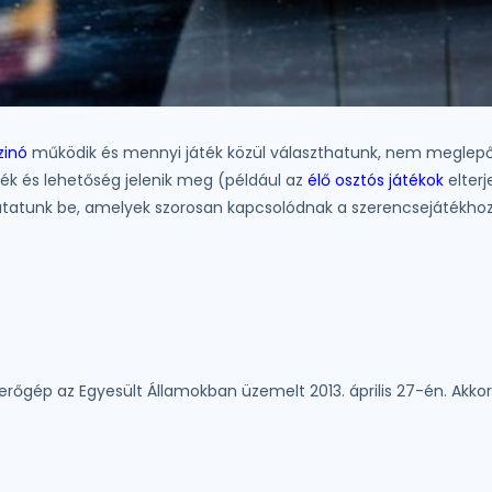
zinó
működik és mennyi játék közül választhatunk, nem meglepő,
ték és lehetőség jelenik meg (például az
élő osztós játékok
elterj
mutatunk be, amelyek szorosan kapcsolódnak a szerencsejátékhoz
erőgép az Egyesült Államokban üzemelt 2013. április 27-én. Akkor