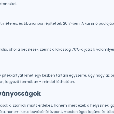
etonokkal.
méteres, és Libanonban építették 2017-ben. A kaszinó padlójába 
ália, ahol a becslések szerint a lakosság 70%-a játszik valamily
y játékkártyát lehet egy kézben tartani egyszerre, úgy hogy az ö
ben, legyező formában – mindet láthatóan.
tványosságok
ak a számok miatt érdekes, hanem mert ezek a helyszínek igazi
ja, hanem luxus bevásárlóközpont, mesterséges lagúna és több e