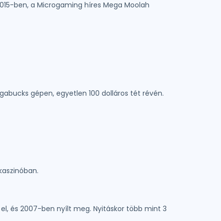
 2015-ben, a Microgaming híres Mega Moolah
egabucks gépen, egyetlen 100 dolláros tét révén.
kaszinóban.
el, és 2007-ben nyílt meg. Nyitáskor több mint 3