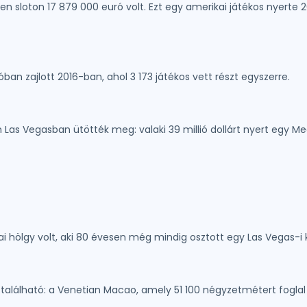
n sloton 17 879 000 euró volt. Ezt egy amerikai játékos nyerte
n zajlott 2016-ban, ahol 3 173 játékos vett részt egyszerre.
 Las Vegasban ütötték meg: valaki 39 millió dollárt nyert egy M
 hölgy volt, aki 80 évesen még mindig osztott egy Las Vegas-i 
található: a Venetian Macao, amely 51 100 négyzetmétert foglal 