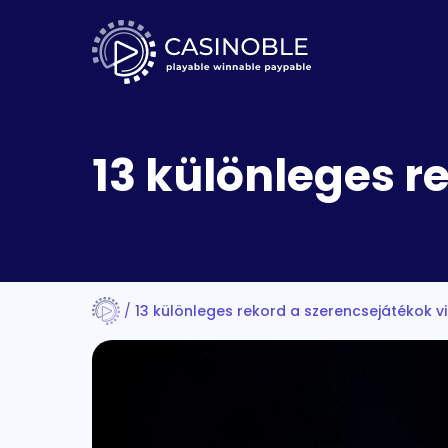
13 különleges r
Befizetés nélküli bónusz
Legjobb Online Casino
Lucky Lady’s Charm Deluxe
Bokszfogadás
Irwin kaszi
Rólunk
Crazy
Call
Cashback Kaszinók
Új kaszinók 2026
Temple Tumble Megaways
F1 fogadás
888Starz k
Partnersé
Dice 
CS:
Ingyenes fogadások
Alacsony minimum betéti kaszinók
Great Rhino Megaways
Golffogadás
1xSlots kas
Hírek
Live
Dota
Ingyenes pörgetések
Gyors Kifizető Kaszinók
Madame Destiny
Jégkorong fogadás
Vavada kas
Lépj velün
Doub
Leag
Valódi Pénzes Játékok
Raging Zeus
Kosárlabda fogadás
Martin kasz
Oldaltérké
Drea
Ove
Kriptokaszinók
The Alter Ego
Labdarúgás fogadás
Ninlay kasz
Jack
Star
13 különleges rekord a szerencsejátékok v
Bitcoin Kaszinók
Book of Gods
Tenisz fogadás
The Dog House Megaways
UFC fogadás