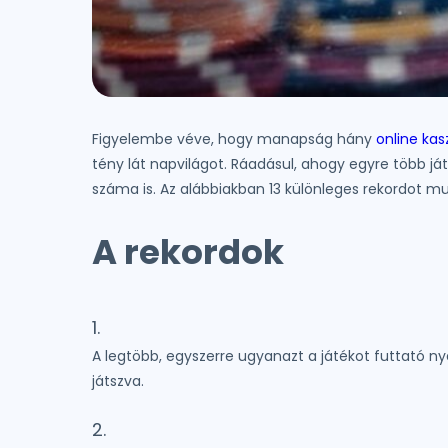
Figyelembe véve, hogy manapság hány
online kas
tény lát napvilágot. Ráadásul, ahogy egyre több já
száma is. Az alábbiakban 13 különleges rekordot 
A rekordok
A legtöbb, egyszerre ugyanazt a játékot futtató ny
játszva.